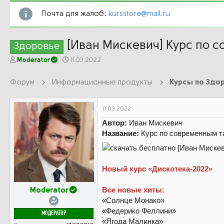
Почта для жалоб:
kursstore@mail.ru
[Иван Мискевич] Курс по 
Здоровье
А
Д
Moderator
11.03.2022
в
а
т
т
Форум
Информационные продукты
Курсы по Здор
о
а
р
н
т
а
11.03.2022
е
ч
Автор:
Иван Мискевич
м
а
ы
л
Название:
Курс по современным т
а
Новый курс «Дискотека-2022»
Все новые хиты:
Moderator
«Солнце Монако»
«Федерико Феллини»
МОДЕРАТОР
«Ягода Малинка»