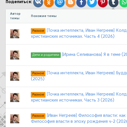
:
Вконтакте
Одноклассники
Mail.ru
Blogger
Facebook
Twitter
Pinterest
Tumb
Поделиться:
Автор
Похожие темы
темы
[Точка интеллекта, Иван Негреев] Колдо
Разное
христианских источниках. Часть 4 (2026)
[Ирина Селиванова] Я в теме (2
Дети и родители
[Точка интеллекта, Иван Негреев] Будди
Разное
(2025)
[Точка интеллекта, Иван Негреев] Колд
Разное
христианских источниках. Часть 3 (2026)
[Иван Негреев] Философия власти: как 
Разное
Философия власти в эпоху рождения ч-2 (202