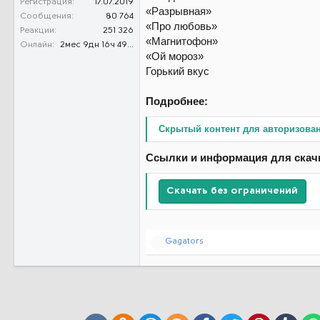
Регистрация
17.07.2019
«Разрывная»
Сообщения
80 764
«Про любовь»
Реакции
251 326
«Магнитофон»
Онлайн
2мес 9дн 16ч 49м 40с
«Ой мороз»
Горький вкус
Подробнее:
Скрытый контент для авторизова
Ссылки и информация для скач
Скачать без ограничений
Р
Gagators
е
а
к
ц
и
и