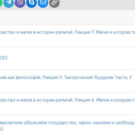
lr
WhatsApp
Telegram
Viber
Skype
Электронная почта
Ссылка
вство и магия в истории религий. Лекция 7. Магия и колдовст
021)
зм как философия. Лекция 11. Тантрический буддизм. Часть 3
овство и магия в истории религий. Лекция 6. Магия и колдовст
мыслители объясняли государство, закон, насилие и свободу.
6)