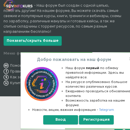
- Наш форум был создан с одной целью,
помогать другим! На нашем форуме, Вы можете скачать самые
свежие и популярные курсы, книги, тренинги и вебинары, схемы
по заработку, различные мануалы и готовые кейсы, а так же
слитые складчины с торрент ресурсов, по самым разным
направлениям бесплатно!
Показать/скрыть больше
Меню форума
Наши контакты
Добро пожаловать на наш форум
Помощь по форуму
kursstore@mail.ru
Наш форум
первый
по обмену
Правила форума
Обратная связь
приватной информации. Здесь вы
Как заработать
Конфиденциальность
найдете все.
На ресурсе опубликовано большое
Купить премиум
Правообладателям
количество различных курсов.
Ежедневно проводиться обновлени
контента.
Возможность заработка на нашем
форуме.
Новости, акции, важная информация -
Telegram
Вход
Регистрация
Верх
Н