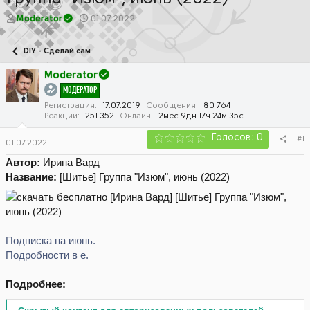
А
Д
Moderator
01.07.2022
в
а
т
т
DIY - Сделай сам
о
а
р
н
Moderator
т
а
МОДЕРАТОР
е
ч
м
а
Регистрация
17.07.2019
Сообщения
80 764
Реакции
251 352
Онлайн
2мес 9дн 17ч 24м 35с
ы
л
а
Голосов: 0
#1
01.07.2022
Автор:
Ирина Вард
Название:
[Шитье] Группа "Изюм", июнь (2022)
Подписка на июнь.
Подробности в е.
Подробнее: