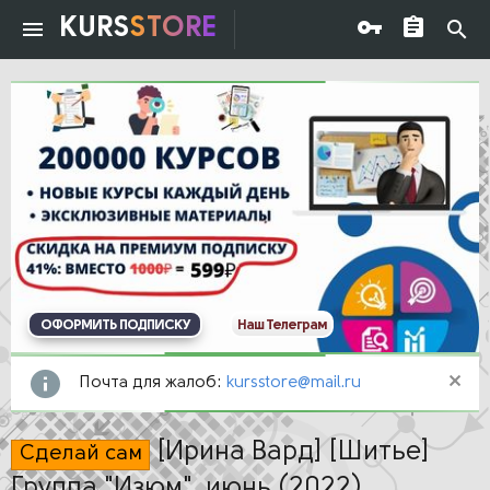
KURS
STORE
ОФОРМИТЬ ПОДПИСКУ
Наш Телеграм
Почта для жалоб:
kursstore@mail.ru
[Ирина Вард] [Шитье]
Сделай сам
Группа "Изюм", июнь (2022)