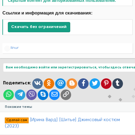
Скрытый контент для авторизованных пользователей.
Ссылки и информация для скачивания:
Скачать без ограничений
Р
Ilnur
е
а
к
ц
Вам необходимо войти или зарегистрироваться, чтобы здесь отвеча
и
и
:
Вконтакте
Одноклассники
Mail.ru
Blogger
Facebook
Twitter
Pinterest
Tumblr
Поделиться:
WhatsApp
Telegram
Viber
Skype
Электронная почта
Ссылка
Похожие темы
[Ирина Вард] [Шитье] Джинсовый костюм
Сделай сам
(2023)