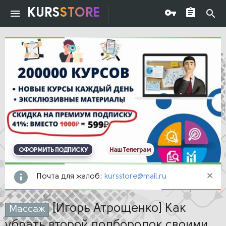
KURS
STORE
ОФОРМИТЬ ПОДПИСКУ
Наш Телеграм
Почта для жалоб:
kursstore@mail.ru
[Игорь Атрощенко] Как
Массаж
убрать второй подбородок своими