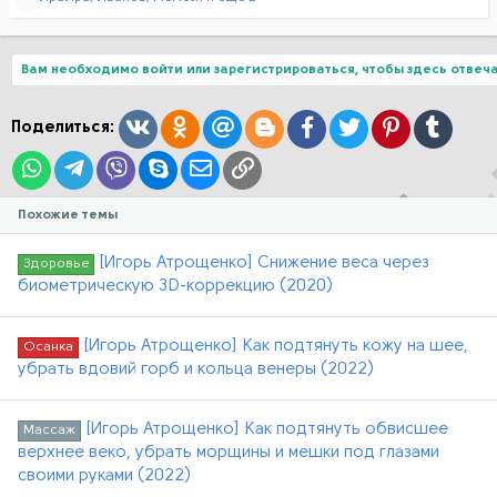
е
а
к
ц
Вам необходимо войти или зарегистрироваться, чтобы здесь отвеча
и
и
:
Вконтакте
Одноклассники
Mail.ru
Blogger
Facebook
Twitter
Pinterest
Tumblr
Поделиться:
WhatsApp
Telegram
Viber
Skype
Электронная почта
Ссылка
Похожие темы
[Игорь Атрощенко] Снижение веса через
Здоровье
биометрическую 3D-коррекцию (2020)
[Игорь Атрощенко] Как подтянуть кожу на шее,
Осанка
убрать вдовий горб и кольца венеры (2022)
[Игорь Атрощенко] Как подтянуть обвисшее
Массаж
верхнее веко, убрать морщины и мешки под глазами
своими руками (2022)