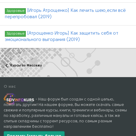
[Игорь Атрощенко] Как лечить шею,если всё
Здоровье
перепробовал (2019)
[Атрощенко Игорь] Как защитить себя от
Здоровье
эмоционального выгорания (2019)
Курсы по Массажу
О нас
- Наш форум был создан с одной целью,
помогать другим! На нашем форуме, Вы можете скачать самые
свежие и популярные курсы, книги, тренинги и вебинары, схемы
по заработку, различные мануалы и готовые кейсы, а так же
слитые складчины с торрент ресурсов, по самым разным
направлениям бесплатно!