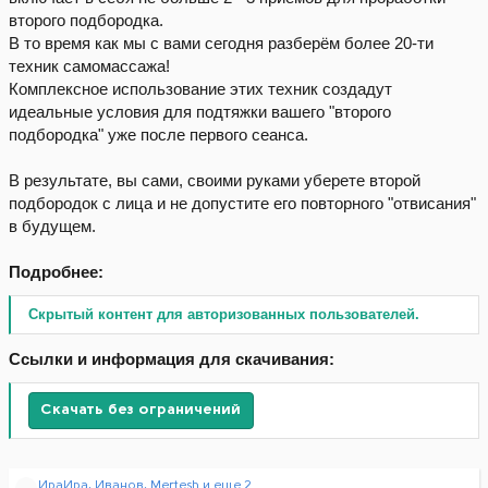
второго подбородка.
В то время как мы с вами сегодня разберём более 20-ти
техник самомассажа!
Комплексное использование этих техник создадут
идеальные условия для подтяжки вашего "второго
подбородка" уже после первого сеанса.
В результате, вы сами, своими руками уберете второй
подбородок с лица и не допустите его повторного "отвисания"
в будущем.
Подробнее:
Скрытый контент для авторизованных пользователей.
Ссылки и информация для скачивания:
Скачать без ограничений
Р
ИраИра
,
Иванов
,
Mertesh
и еще 2