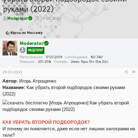
руками (2022)
А
Д
Moderator
29.03.2022
в
а
т
т
Курсы по Массажу
о
а
р
н
Moderator
т
а
МОДЕРАТОР
е
ч
м
а
Регистрация
17.07.2019
Сообщения
80 740
Реакции
251 258
Онлайн
2мес 9дн 15ч 15м 22с
ы
л
а
#1
29.03.2022
Автор:
Игорь Атрощенко
Название:
Как убрать второй подбородок своими руками
(2022)
КАК УБРАТЬ ВТОРОЙ ПОДБОРОДОК?
И почему он появляется, даже если нет лишних килограмм на
теле?