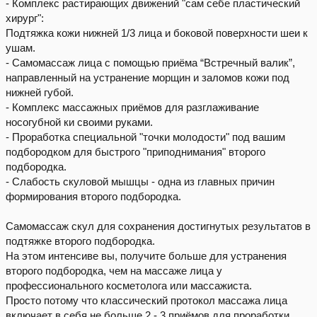
- Комплекс растирающих движений "сам себе пластический
хирург":
Подтяжка кожи нижней 1/3 лица и боковой поверхности шеи к
ушам.
- Самомассаж лица с помощью приёма “Встречный валик”,
направленный на устранение морщин и заломов кожи под
нижней губой.
- Комплекс массажных приёмов для разглаживание
носогубной ки своими руками.
- Проработка специальной "точки молодости" под вашим
подбородком для быстрого "приподнимания" второго
подбородка.
- Слабость скуловой мышцы - одна из главных причин
формирования второго подбородка.
Самомассаж скул для сохранения достигнутых результатов в
подтяжке второго подбородка.
На этом интенсиве вы, получите больше для устранения
второго подбородка, чем на массаже лица у
профессионального косметолога или массажиста.
Просто потому что классический протокол массажа лица
включает в себя не больше 2 - 3 приёмов для проработки