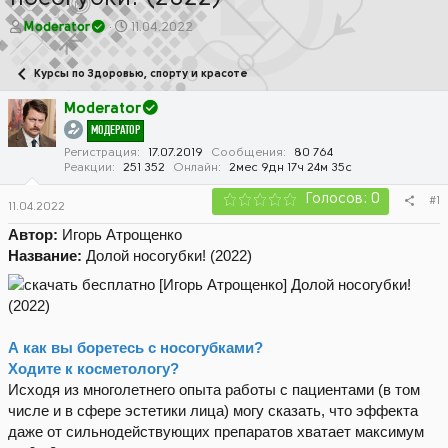
А
Д
Moderator
11.04.2022
в
а
т
т
Курсы по Здоровью, спорту и красоте
о
а
р
н
Moderator
т
а
МОДЕРАТОР
е
ч
м
а
Регистрация
17.07.2019
Сообщения
80 764
Реакции
251 352
Онлайн
2мес 9дн 17ч 24м 35с
ы
л
а
Голосов: 0
#1
11.04.2022
Автор:
Игорь Атрощенко
Название:
Долой носогубки! (2022)
А как вы боретесь с носогубками?
Ходите к косметологу?
Исходя из многолетнего опыта работы с пациентами (в том
числе и в сфере эстетики лица) могу сказать, что эффекта
даже от сильнодействующих препаратов хватает максимум