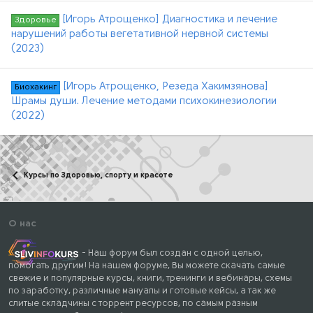
[Игорь Атрощенко] Диагностика и лечение
Здоровье
нарушений работы вегетативной нервной системы
(2023)
[Игорь Атрощенко, Резеда Хакимзянова]
Биохакинг
Шрамы души. Лечение методами психокинезиологии
(2022)
Курсы по Здоровью, спорту и красоте
О нас
- Наш форум был создан с одной целью,
помогать другим! На нашем форуме, Вы можете скачать самые
свежие и популярные курсы, книги, тренинги и вебинары, схемы
по заработку, различные мануалы и готовые кейсы, а так же
слитые складчины с торрент ресурсов, по самым разным