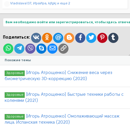
Р
Vladislava137
,
ИраИра
,
kjfgkj
и еще 2
е
а
к
ц
Вам необходимо войти или зарегистрироваться, чтобы здесь отвеча
и
и
:
Вконтакте
Одноклассники
Mail.ru
Blogger
Facebook
Twitter
Pinterest
Tumblr
Поделиться:
WhatsApp
Telegram
Viber
Skype
Электронная почта
Ссылка
Похожие темы
[Игорь Атрощенко] Снижение веса через
Здоровье
биометрическую 3D-коррекцию (2020)
[Игорь Атрощенко] Быстрые техники работы с
Здоровье
коленями (2021)
[Игорь Атрощенко] Омолаживающий массаж
Здоровье
лица. Испанская техника (2020)