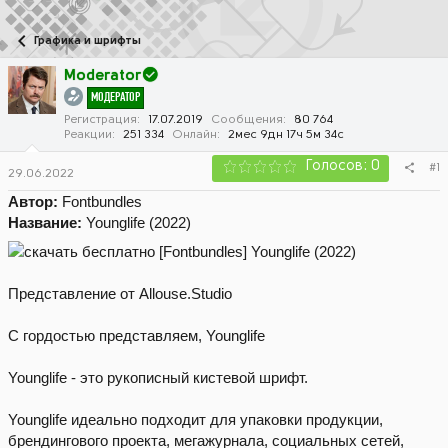
в
а
т
т
Графика и шрифты
о
а
р
н
Moderator
т
а
МОДЕРАТОР
е
ч
м
а
Регистрация
17.07.2019
Сообщения
80 764
Реакции
251 334
Онлайн
2мес 9дн 17ч 5м 34с
ы
л
а
Голосов: 0
#1
29.06.2022
Автор:
Fontbundles
Название:
Younglife (2022)
Представление от Allouse.Studio
С гордостью представляем, Younglife
Younglife - это рукописный кистевой шрифт.
Younglife идеально подходит для упаковки продукции,
брендингового проекта, мегажурнала, социальных сетей,