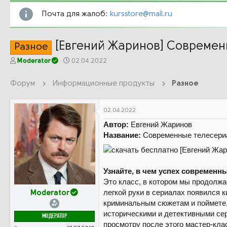
Почта для жалоб:
kursstore@mail.ru
[Евгений Жаринов] Современ
Разное
А
Д
Moderator
02.04.2022
в
а
т
т
Форум
Информационные продукты
Разное
о
а
р
н
т
а
02.04.2022
е
ч
Автор:
Евгений Жаринов
м
а
ы
л
Название:
Современные телесери
а
Узнайте, в чем успех современн
Это класс, в котором мы продолжа
легкой руки в сериалах появился 
Moderator
криминальным сюжетам и поймете,
историческими и детективными сер
МОДЕРАТОР
просмотру после этого мастер-кла