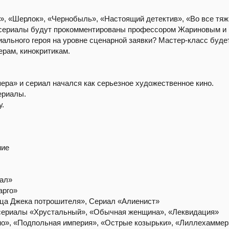
», «Шерлок», «Чернобыль», «Настоящий детектив», «Во все тяж
 сериалы будут прокомментированы профессором Жариновым и р
ального героя на уровне сценарной заявки? Мастер-класс буде
рам, кинокритикам.
ера» и сериал начался как серьезное художественное кино.
ериалы.
у.
ние
вал»
арго»
ца Джека потрошителя», Сериал «Алиенист»
сериалы «Хрустальный», «Обычная женщина», «Леквидация»
о», «Подпольная империя», «Острые козырьки», «Лиллехаммер