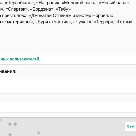
», «Чернобыль», «На грани», «Молодой папа», «Новый папа»
», «Спартак», «Борджиа», «Табу»
а престолов», «Джонатан Стрендж и мистер Норрелл»
ые материалы», «Буря столетия», «Чужак», «Террор», «Готэм»
нных пользователей.
ивания:
Вам 