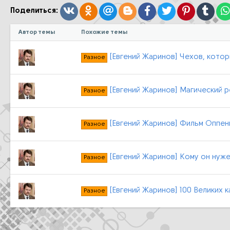
:
Вконтакте
Одноклассники
Mail.ru
Blogger
Facebook
Twitter
Pinterest
Tumb
Поделиться:
Автор темы
Похожие темы
[Евгений Жаринов] Чехов, котор
Разное
[Евгений Жаринов] Магический ре
Разное
[Евгений Жаринов] Фильм Оппен
Разное
[Евгений Жаринов] Кому он нуже
Разное
[Евгений Жаринов] 100 Великих к
Разное