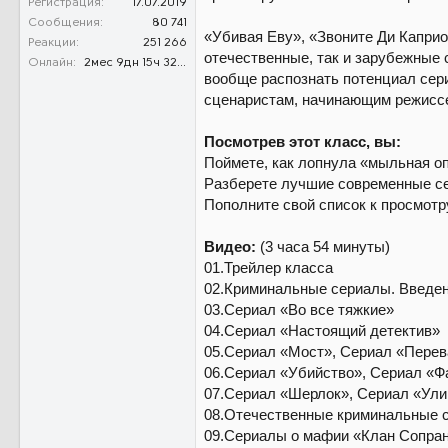
Регистрация
17.07.2019
Сообщения
80 741
«Убивая Еву», «Звоните Ди Каприо
Реакции
251 266
отечественные, так и зарубежные
Онлайн
2мес 9дн 15ч 32м 59с
вообще распознать потенциал сери
сценаристам, начинающим режиссе
Посмотрев этот класс, вы:
Поймете, как лопнула «мыльная оп
Разберете лучшие современные с
Пополните свой список к просмотр
Видео:
(3 часа 54 минуты)
01.Трейлер класса
02.Криминальные сериалы. Введе
03.Сериал «Во все тяжкие»
04.Сериал «Настоящий детектив»
05.Сериал «Мост», Сериал «Пере
06.Сериал «Убийство», Сериал «Ф
07.Сериал «Шерлок», Сериал «Ули
08.Отечественные криминальные 
09.Сериалы о мафии «Клан Сопран