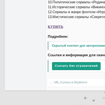
10.Политические сериалы «Родина
11.Исторические сериалы «Викинги
12.Сериалы в жанре фэнтези «Игр
13.Мистические сериалы «Секретн
КУПИТЬ
Подробнее:
Скрытый контент для авторизова
Ссылки и информация для скач
Скачать без ограничений
Р
SIR_Cuckoo
и
ZloyKorro
е
а
к
ц
и
и