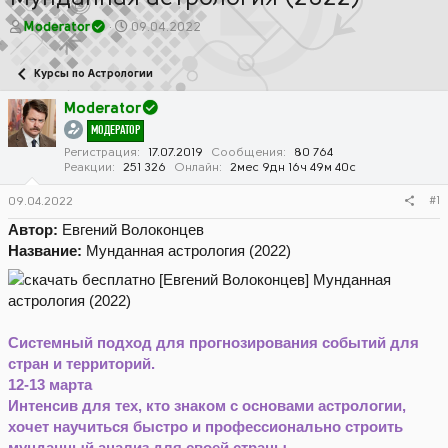
А
Д
Moderator
09.04.2022
в
а
т
т
Курсы по Астрологии
о
а
р
н
Moderator
т
а
МОДЕРАТОР
е
ч
м
а
Регистрация
17.07.2019
Сообщения
80 764
Реакции
251 326
Онлайн
2мес 9дн 16ч 49м 40с
ы
л
а
#1
09.04.2022
Автор:
Евгений Волоконцев
Название:
Мунданная астрология (2022)
Системный подход для прогнозирования событий для
стран и территорий.
12-13 марта
Интенсив для тех, кто знаком с основами астрологии,
хочет научиться быстро и профессионально строить
мунданный анализ для своей страны.