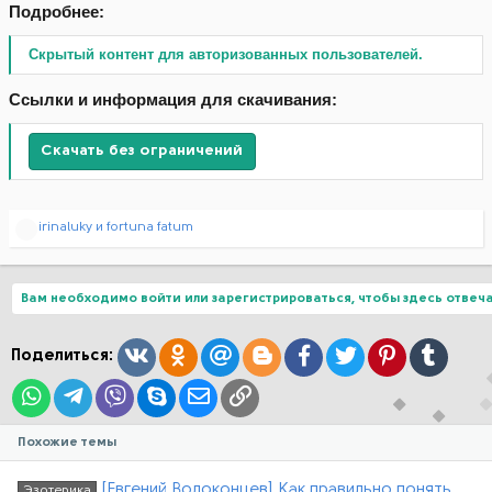
Подробнее:
Скрытый контент для авторизованных пользователей.
Ссылки и информация для скачивания:
Скачать без ограничений
Р
irinaluky
и
fortuna fatum
е
а
к
ц
Вам необходимо войти или зарегистрироваться, чтобы здесь отвеча
и
и
:
Вконтакте
Одноклассники
Mail.ru
Blogger
Facebook
Twitter
Pinterest
Tumblr
Поделиться:
WhatsApp
Telegram
Viber
Skype
Электронная почта
Ссылка
Похожие темы
[Евгений Волоконцев] Как правильно понять
Эзотерика