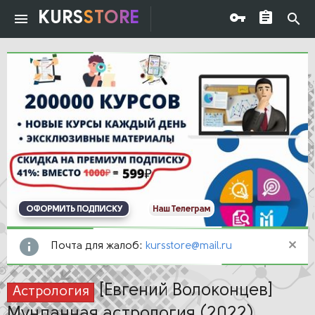
KURS
STORE
ОФОРМИТЬ ПОДПИСКУ
Наш Телеграм
Почта для жалоб:
kursstore@mail.ru
[Евгений Волоконцев]
Астрология
Мунданная астрология (2022)