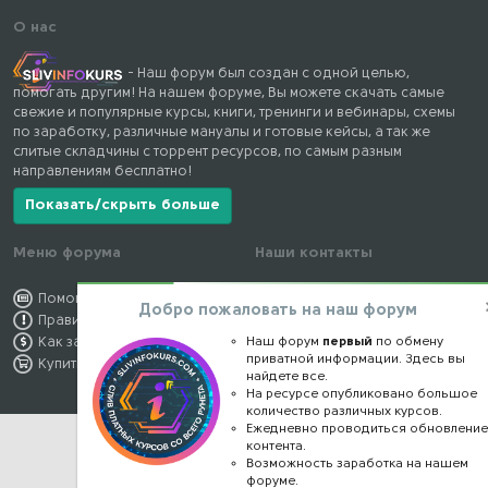
О нас
- Наш форум был создан с одной целью,
помогать другим! На нашем форуме, Вы можете скачать самые
свежие и популярные курсы, книги, тренинги и вебинары, схемы
по заработку, различные мануалы и готовые кейсы, а так же
слитые складчины с торрент ресурсов, по самым разным
направлениям бесплатно!
Показать/скрыть больше
Меню форума
Наши контакты
Помощь по форуму
kursstore@mail.ru
Добро пожаловать на наш форум
Правила форума
Обратная связь
Наш форум
первый
по обмену
Как заработать
Конфиденциальность
приватной информации. Здесь вы
Купить премиум
Правообладателям
найдете все.
На ресурсе опубликовано большое
количество различных курсов.
Ежедневно проводиться обновлени
контента.
Возможность заработка на нашем
форуме.