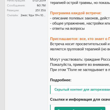
Регистрация
17.07.2019
терапией острой травмы, но пока
Сообщения
80 781
Реакции
251 356
Программа каждой встречи:
Онлайн
2мес 9дн 19ч 10м 55с
- описание полевых законов, дейс
- общее упражнение, настройки и
- ответы на вопросы
Приглашаются: все, кто знает о
Встреча носит просветительский и
является групповой терапией (но 
Могут участвовать: граждане Росси
Пожалуйста, примите во внимание,
При этом "Поле не заглядывает в 
Подробнее:
Скрытый контент для авторизова
Ссылки и информация для скач