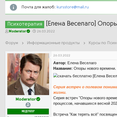
Почта для жалоб:
kursstore@mail.ru
[Елена Веселаго] Опоры
Психотерапия
А
Д
Moderator
26.03.2022
в
а
т
т
Форум
Информационные продукты
Курсы по Псих
о
а
р
н
т
а
26.03.2022
е
ч
Автор:
Елена Веселаго
м
а
Название:
Опоры нового времени. 
ы
л
а
Серия встреч о полевом поним
жизни.
Серия встреч "Опоры нового време
Moderator
процессов, начавшихся весной 202
МОДЕРАТОР
Встреча "Как терять всё" посвящен