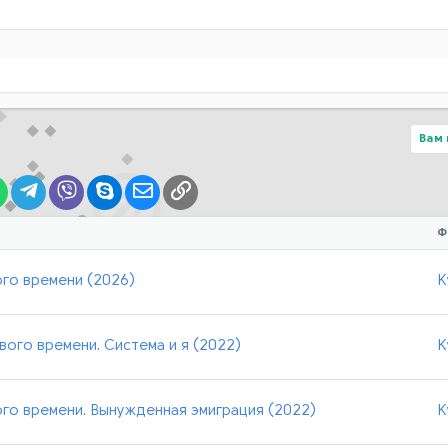
Вам 
lr
WhatsApp
Telegram
Viber
Skype
Электронная почта
Ссылка
Ф
го времени (2026)
К
ого времени. Система и я (2022)
К
го времени. Вынужденная эмиграция (2022)
К