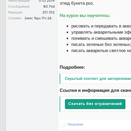
Регистрация
17.07.2019
этюд букета роз.
Сообщения
80 764
Реакции
251 352
На курсе вы научитесь:
Онлайн
2мес 9дн 17ч 24м 35с
рисовать и передавать в акв
управлять акварельными эфф
понимать и смешивать аквар
писать зеленые без зеленых
писать акварелью светлое на
Подробнее:
Скрытый контент для авторизова
Ссылки и информация для скач
Скачать без ограничений
Р
Людамак
е