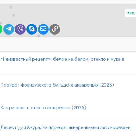
Вам 
lr
WhatsApp
Telegram
Viber
Skype
Электронная почта
Ссылка
 «Неизвестный рецепт»: белое на белом, стекло и мука в
] Портрет французского бульдога акварелью (2025)
 Как рисовать стекло акварелью (2025)
] Десерт для Амура. Натюрморт акварельными лессировками