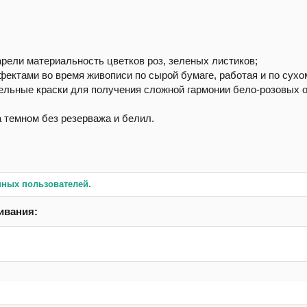
арели материальность цветков роз, зеленых листиков;
ектами во время живописи по сырой бумаге, работая и по сухо
ельные краски для получения сложной гармонии бело-розовых от
;
 темном без резерважа и белил.
нных пользователей.
ивания: