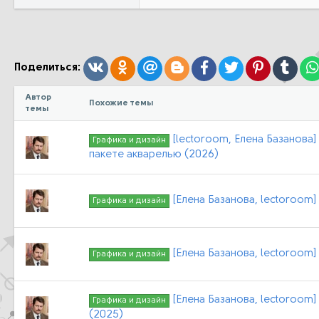
а
к
ц
и
и
:
Вконтакте
Одноклассники
Mail.ru
Blogger
Facebook
Twitter
Pinterest
Tumb
Поделиться:
Автор
Похожие темы
темы
[lectoroom, Елена Базанова]
Графика и дизайн
пакете акварелью (2026)
[Елена Базанова, lectoroom
Графика и дизайн
[Елена Базанова, lectoroom]
Графика и дизайн
[Елена Базанова, lectoroom
Графика и дизайн
(2025)