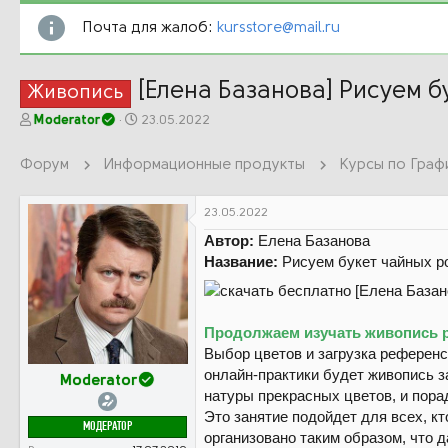
Почта для жалоб:
kursstore@mail.ru
[Елена Базанова] Рисуем б
Живопись
А
Д
Moderator
23.05.2022
в
а
т
т
Форум
Информационные продукты
Курсы по Граф
о
а
р
н
т
а
23.05.2022
е
ч
Автор:
Елена Базанова
м
а
Название:
Рисуем букет чайных р
ы
л
а
Продолжаем изучать живопись ра
Выбор цветов и загрузка референс
онлайн-практики будет живопись з
Moderator
натуры прекрасных цветов, и пор
Это занятие подойдет для всех, к
МОДЕРАТОР
организовано таким образом, что 