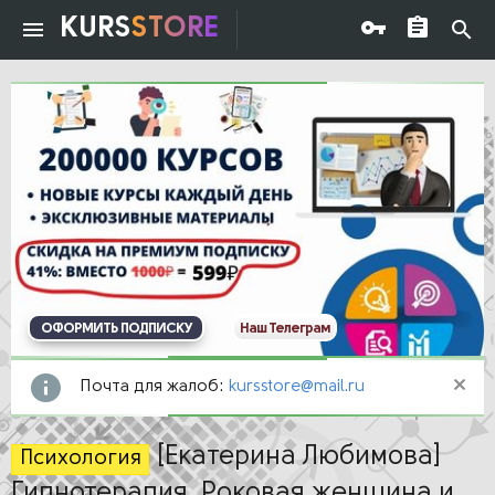
KURS
STORE
ОФОРМИТЬ ПОДПИСКУ
Наш Телеграм
Почта для жалоб:
kursstore@mail.ru
[Екатерина Любимова]
Психология
Гипнотерапия. Роковая женщина и