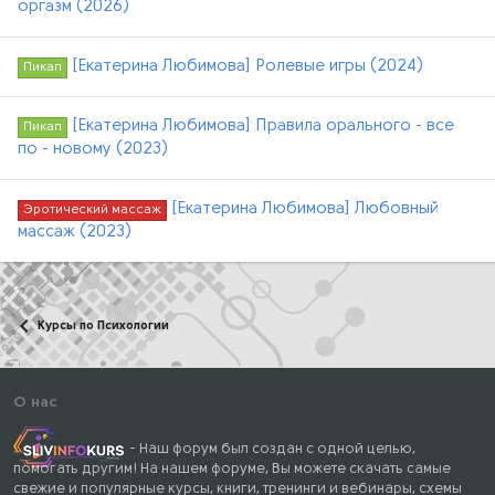
оргазм (2026)
[Екатерина Любимова] Ролевые игры (2024)
Пикап
[Екатерина Любимова] Правила орального - все
Пикап
по - новому (2023)
[Екатерина Любимова] Любовный
Эротический массаж
массаж (2023)
Курсы по Психологии
О нас
- Наш форум был создан с одной целью,
помогать другим! На нашем форуме, Вы можете скачать самые
свежие и популярные курсы, книги, тренинги и вебинары, схемы