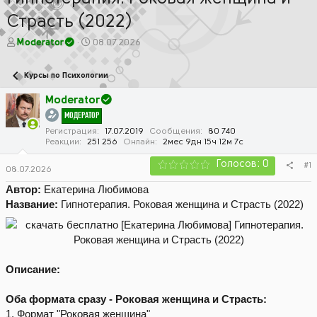
Страсть (2022)
А
Д
Moderator
08.07.2026
в
а
т
т
Курсы по Психологии
о
а
р
н
Moderator
т
а
МОДЕРАТОР
е
ч
м
а
Регистрация
17.07.2019
Сообщения
80 740
Реакции
251 256
Онлайн
2мес 9дн 15ч 12м 7с
ы
л
а
Голосов: 0
#1
08.07.2026
Автор:
Екатерина Любимова
Название:
Гипнотерапия. Роковая женщина и Страсть (2022)
Описание:
Оба формата сразу - Роковая женщина и Страсть:
1. Формат "Роковая женщина"