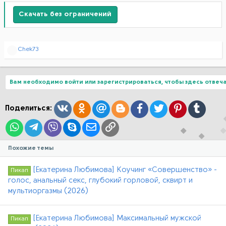
Скачать без ограничений
Р
Chek73
е
а
к
ц
Вам необходимо войти или зарегистрироваться, чтобы здесь отвеча
и
и
:
Вконтакте
Одноклассники
Mail.ru
Blogger
Facebook
Twitter
Pinterest
Tumblr
Поделиться:
WhatsApp
Telegram
Viber
Skype
Электронная почта
Ссылка
Похожие темы
[Екатерина Любимова] Коучинг «Совершенство» -
Пикап
голос, анальный секс, глубокий горловой, сквирт и
мультиоргазмы (2026)
[Екатерина Любимова] Максимальный мужской
Пикап