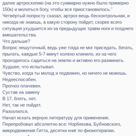
далее артроскопию (на это суммарно нужно было примерно
150к) и молиться богу, чтобы все приостановилось."
Четвёртый попросту сказал, артроз вещь бесконтрольная, и
никогда не знаешь, в какую сторону пойдет, скорее всего
ситуация ухудшится из-за предыдущих травм ноги и позднего
вмешательства.
Что дальше?
Вопрос нешуточный, ведь уже тогда не мог приседать, бегать,
прыгать, каждые 5-7 минут колено клинило, из-за чего
проходилось садиться на землю и активно его разминать.
Худшее, что испытывал.
Чувство, когда ты молод и подвижен, но ничего не можешь.
Недееспособен.
Прогноз плачевен.
Сустав на замену
В 17, блять, лет.
Нет, так не пойдет.
Разозлился.
Начал искать верную литературу для применения.
Перепробовал абсолютно все: Норбекова, Бубновского,
микродвижения Гитта, десятки книг по физиотерапии,