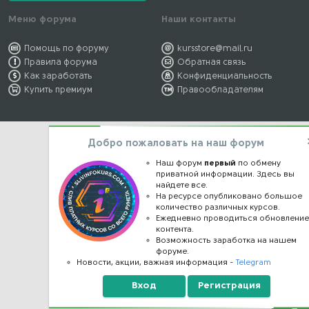
Меню форума
Наши контакты
Помощь по форуму
kursstore@mail.ru
Правила форума
Обратная связь
Как заработать
Конфиденциальность
Купить премиум
Правообладателям
Добро пожаловать на наш форум
Наш форум
первый
по обмену
приватной информации. Здесь вы
найдете все.
На ресурсе опубликовано большое
количество различных курсов.
Ежедневно проводиться обновлени
контента.
Возможность заработка на нашем
форуме.
Новости, акции, важная информация -
Telegram
Вход
Регистрация
Верх
Н