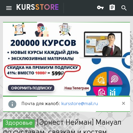
KURS
STORE
ОФОРМИТЬ ПОДПИСКУ
Наш Телеграм
Почта для жалоб:
kursstore@mail.ru
[Эрнест Нейман] Мануал
Здоровье
по суставам, связкам и костям