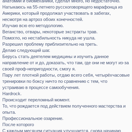
анатомии и биомеханики, сделал много, но недостаточно.
Натыкаюсь на 55-летнего русскоговорящего марафонца из
Америки, который продолжал участвовать в забегах,
несмотря на артроз обоих конечностей.
Изучаю всю его методологию.
Веганство, отвары, некоторые экстракты трав.
Помогло, но нестабильность никуда не ушла.
Разрешил проблему приблизительно на треть.
Делаю следующий шаг.
Берусь стать деятелем медицины и изучить данное
направление от и до, доказать, что там, где они не могут из-за
своей проф-непригодности, смогу я.
Пару лет плотной работы, отдаю всего себя, четырёхчасовые
тренировки по боксу ничто по сравнению с тем, что
устраиваю в процессе самообучения.
Hardrock.
Происходит переломный момент.
То, что рождается под действием полученного мастерства и
опыта.
Профессиональное озарение.
После которого
С каждым месяцем ситуация улучшается, снова начинаю