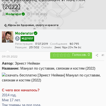
(2022)
А
Д
Moderator
09.05.2022
в
а
т
т
Курсы по Здоровью, спорту и красоте
о
а
р
н
Moderator
т
а
МОДЕРАТОР
е
ч
м
а
Регистрация
17.07.2019
Сообщения
80 795
Реакции
251 502
Онлайн
2мес 9дн 23ч 7м 6с
ы
л
а
Голосов: 0
#1
09.05.2022
Автор:
Эрнест Нейман
Название:
Мануал по суставам, связкам и костям (2022)
С чего все началось?
2014 год.
Мне 17 лет.
Три травмы за пол года.