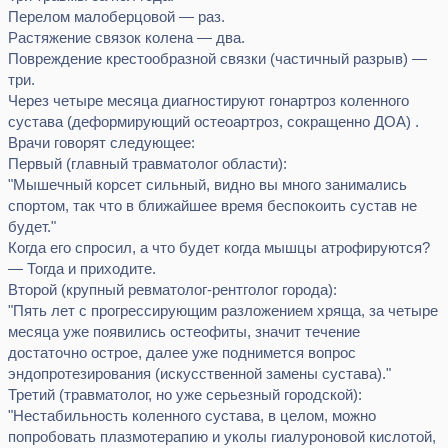
Перелом малоберцовой — раз.
Растяжение связок колена — два.
Повреждение крестообразной связки (частичный разрыв) —
три.
Через четыре месяца диагностируют гонартроз коленного
сустава (деформирующий остеоартроз, сокращенно ДОА) .
Врачи говорят следующее:
Первый (главный травматолог области):
"Мышечный корсет сильный, видно вы много занимались
спортом, так что в ближайшее время беспокоить сустав не
будет."
Когда его спросил, а что будет когда мышцы атрофируются?
— Тогда и приходите.
Второй (крупный ревматолог-рентголог города):
"Пять лет с прогрессирующим разложением хряща, за четыре
месяца уже появились остеофиты, значит течение
достаточно острое, далее уже поднимется вопрос
эндопротезирования (искусственной замены сустава)."
Третий (травматолог, но уже серьезный городской):
"Нестабильность коленного сустава, в целом, можно
попробовать плазмотерапию и уколы гиалуроновой кислотой,