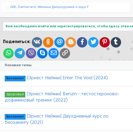
Р
NIK
,
Damanant
,
Милана Дилшодовна
и еще 7
е
а
к
ц
Вам необходимо войти или зарегистрироваться, чтобы здесь отвеча
и
и
:
Вконтакте
Одноклассники
Mail.ru
Blogger
Facebook
Twitter
Pinterest
Tumblr
Поделиться:
WhatsApp
Telegram
Viber
Skype
Электронная почта
Ссылка
Похожие темы
[Эрнест Нейман] Enter The Void (2024)
Биохакинг
[Эрнест Нейман] Benzin - тестостероново-
Здоровье
дофаминовый тренинг (2022)
[Эрнест Нейман] Двухдневный курс по
Биохакинг
биохакингу (2021)