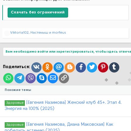
Скачать без ограничений
Р
Viktoria102
,
Настеныш
и
morfeus
е
а
к
ц
Вам необходимо войти или зарегистрироваться, чтобы здесь отвеча
и
и
:
Вконтакте
Одноклассники
Mail.ru
Blogger
Facebook
Twitter
Pinterest
Tumblr
Поделиться:
WhatsApp
Telegram
Viber
Skype
Электронная почта
Ссылка
Похожие темы
[Евгения Назимова] Женский клуб 45+. Этап 4.
Здоровье
Энергия на 100% (2025)
[Евгения Назимова, Диана Маковская] Как
Здоровье
победить астению (2025)