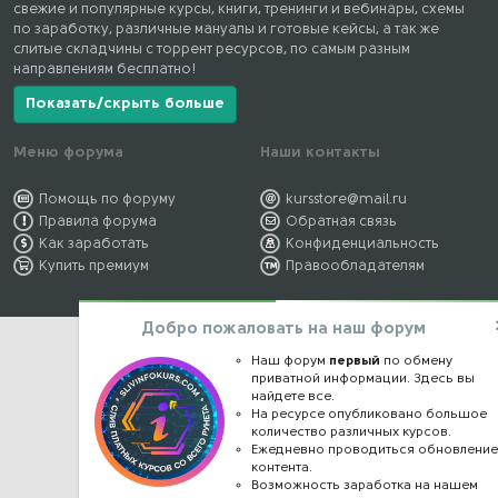
свежие и популярные курсы, книги, тренинги и вебинары, схемы
по заработку, различные мануалы и готовые кейсы, а так же
слитые складчины с торрент ресурсов, по самым разным
направлениям бесплатно!
Показать/скрыть больше
Меню форума
Наши контакты
Помощь по форуму
kursstore@mail.ru
Правила форума
Обратная связь
Как заработать
Конфиденциальность
Купить премиум
Правообладателям
Добро пожаловать на наш форум
Наш форум
первый
по обмену
приватной информации. Здесь вы
найдете все.
На ресурсе опубликовано большое
количество различных курсов.
Ежедневно проводиться обновлени
контента.
Возможность заработка на нашем