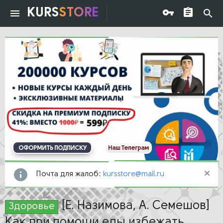
KURS
STORE
ОФОРМИТЬ ПОДПИСКУ
Наш Телеграм
Почта для жалоб:
kursstore@mail.ru
[Е. Назимова, А. Семешов]
Здоровье
Как при помощи еды избежать