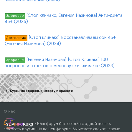
[Стоп климакс, Евгения Назимова] Анти-диета
Здоровье
45+ (2025)
[Стоп климакс] Восстанавливаем сон 45+
Долголетие
(Евгения Назимова) (2024)
[Евгения Назимова] [Стоп Климакс] 100
Здоровье
вопросов и ответов о менопаузе и климаксе (2023)
Курсы по Здоровью, спорту и красоте
О нас
- Наш форум был создан с одной целью,
помогать другим! На нашем форуме, Вы можете скачать самые