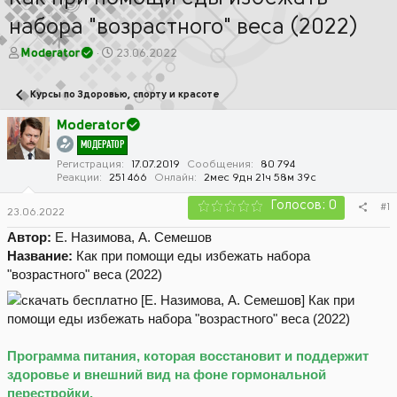
набора "возрастного" веса (2022)
А
Д
Moderator
23.06.2022
в
а
т
т
Курсы по Здоровью, спорту и красоте
о
а
р
н
Moderator
т
а
МОДЕРАТОР
е
ч
м
а
Регистрация
17.07.2019
Сообщения
80 794
Реакции
251 466
Онлайн
2мес 9дн 21ч 58м 39с
ы
л
а
Голосов: 0
#1
23.06.2022
Автор:
Е. Назимова, А. Семешов
Название:
Как при помощи еды избежать набора
"возрастного" веса (2022)
Программа питания, которая восстановит и поддержит
здоровье и внешний вид на фоне гормональной
перестройки.