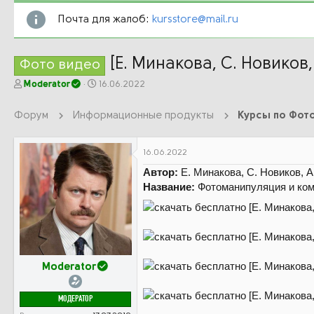
Почта для жалоб:
kursstore@mail.ru
[Е. Минакова, С. Новиков
Фото видео
А
Д
Moderator
16.06.2022
в
а
т
т
Форум
Информационные продукты
Курсы по Фот
о
а
р
н
т
а
16.06.2022
е
ч
Автор:
Е. Минакова, С. Новиков, А
м
а
ы
л
Название:
Фотоманипуляция и ком
а
Moderator
МОДЕРАТОР