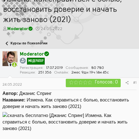
восстановить доверие и начать
жить заново (2021)
А
Д
Moderator
24.05.2022
в
а
т
т
Курсы по Психологии
о
а
р
н
Moderator
т
а
МОДЕРАТОР
е
ч
м
а
Регистрация
17.07.2019
Сообщения
80 780
Реакции
251 356
Онлайн
2мес 9дн 19ч 14м 45с
ы
л
а
Голосов: 0
#1
24.05.2022
Автор:
Джанис Спринг
Название:
Измена. Как справиться с болью, восстановить
доверие и начать жить заново (2021)