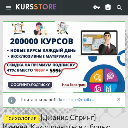
KURS
STORE
ОФОРМИТЬ ПОДПИСКУ
Наш Телеграм
Почта для жалоб:
kursstore@mail.ru
[Джанис Спринг]
Психология
Измена. Как справиться с болью,