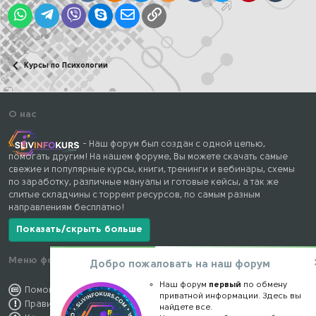
WhatsApp
Telegram
Viber
Skype
Электронная почта
Ссылка
Курсы по Психологии
О нас
- Наш форум был создан с одной целью,
помогать другим! На нашем форуме, Вы можете скачать самые
свежие и популярные курсы, книги, тренинги и вебинары, схемы
по заработку, различные мануалы и готовые кейсы, а так же
слитые складчины с торрент ресурсов, по самым разным
направлениям бесплатно!
Показать/скрыть больше
Меню форума
Наши контакты
Добро пожаловать на наш форум
Наш форум
первый
по обмену
Помощь по форуму
kursstore@mail.ru
приватной информации. Здесь вы
Правила форума
Обратная связь
найдете все.