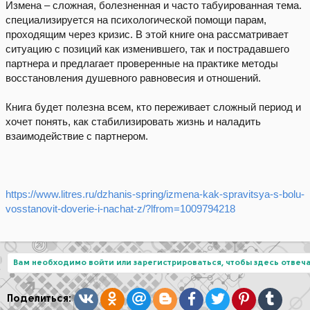
Измена – сложная, болезненная и часто табуированная тема.
специализируется на психологической помощи парам,
проходящим через кризис. В этой книге она рассматривает
ситуацию с позиций как изменившего, так и пострадавшего
партнера и предлагает проверенные на практике методы
восстановления душевного равновесия и отношений.
Книга будет полезна всем, кто переживает сложный период и
хочет понять, как стабилизировать жизнь и наладить
взаимодействие с партнером.
https://www.litres.ru/dzhanis-spring/izmena-kak-spravitsya-s-bolu-
vosstanovit-doverie-i-nachat-z/?lfrom=1009794218
Вам необходимо войти или зарегистрироваться, чтобы здесь отвеча
Вконтакте
Одноклассники
Mail.ru
Blogger
Facebook
Twitter
Pinterest
Tumblr
Поделиться: