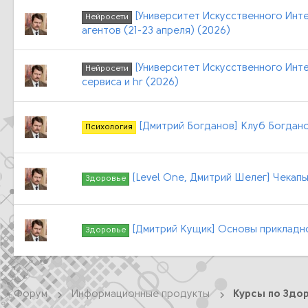
[Университет Искусственного Инте
Нейросети
агентов (21-23 апреля) (2026)
[Университет Искусственного Инте
Нейросети
сервиса и hr (2026)
[Дмитрий Богданов] Клуб Богдано
Психология
[Level One, Дмитрий Шелег] Чекапы
Здоровье
[Дмитрий Кущик] Основы прикладно
Здоровье
Форум
Информационные продукты
Курсы по Здор