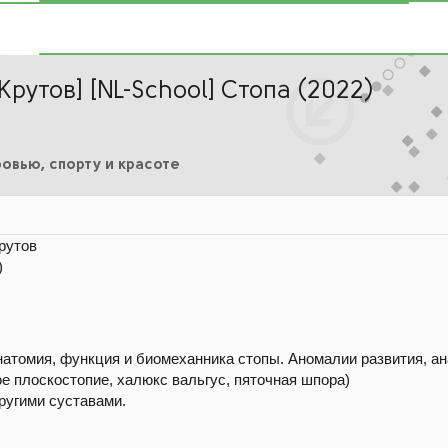
рутов] [NL-School] Cтопа (2022)
овью, спорту и красоте
рутов
)
натомия, функция и биомеханника стопы. Аномалии развития, 
ое плоскостопие, халюкс вальгус, пяточная шпора)
другими суставами.