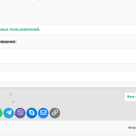
нных пользователей.
ивания:
Вам 
lr
WhatsApp
Telegram
Viber
Skype
Электронная почта
Ссылка
Фор