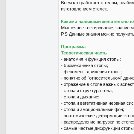
Всем кто работает с телом, реаби
изготовлением стелек.
Какими навыками желательно в
Мышечное тестирование, знание 
P.S Данные знания можно получит
Программа
Теоретическая часть
⁃ анатомия и функция стопы;
⁃ биомеханника стопы;
⁃ феномены движения стопы;
⁃ понятие об "относительном" движ
⁃ отражение в стопе важных аспек
⁃ стопа и структура тела;
⁃ стопа и дыхание;
⁃ стопа и вегетативная нервная си
⁃ стопа и эмоциональный фон;
⁃ анатомические деформации стоп
⁃ распределение нагрузки по стопе
⁃ самые частые дисфункции стопы (