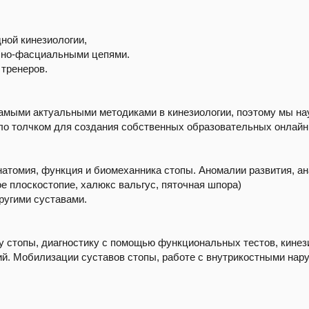
ной кинезиологии,
чно-фасциальными цепями.
 тренеров.
амыми актуальными методиками в кинезиологии, поэтому мы н
ло толчком для создания собственных образовательных онлайн
натомия, функция и биомеханника стопы. Аномалии развития, 
ое плоскостопие, халюкс вальгус, пяточная шпора)
другими суставами.
у стопы, диагностику с помощью функциональных тестов, кинез
. Мобилизации суставов стопы, работе с внутрикостными нару