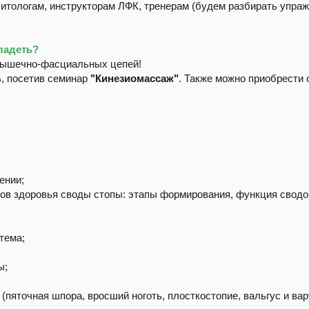
литологам, инструкторам ЛФК, тренерам (будем разбирать упраж
ладеть?
мышечно-фасциальных цепей!
ь, посетив семинар
"Кинезиомассаж"
. Также можно приобрести 
ении;
тов здоровья своды стопы: этапы формирования, функция сводо
стема;
ы;
;
пяточная шпора, вросший ноготь, плосткостопие, вальгус и вар