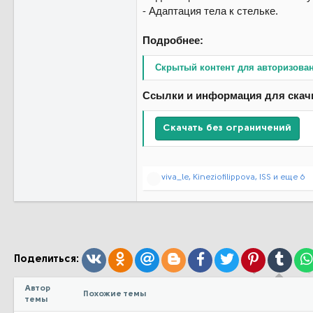
⁃ Адаптация тела к стельке.
Подробнее:
Скрытый контент для авторизова
Ссылки и информация для скач
Скачать без ограничений
Р
viva_le
,
Kineziofilippova
,
ISS
и еще 6
е
а
к
ц
и
и
:
Вконтакте
Одноклассники
Mail.ru
Blogger
Facebook
Twitter
Pinterest
Tumb
Поделиться:
Автор
Похожие темы
темы