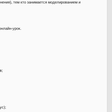
нения), тем кто занимается моделированием и
онлайн-урок.
в;
ус);