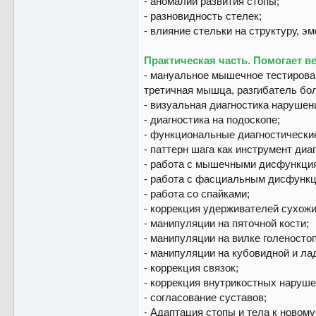
⁃ аномалии развития стопы;
⁃ разновидность стелек;
⁃ влияние стельки на структуру, эм
Практическая часть. Помогает ве
⁃ мануальное мышечное тестиров
третичная мышца, разгибатель бо
⁃ визуальная диагностика нарушен
⁃ диагностика на подоскопе;
⁃ функциональные диагностически
⁃ паттерн шага как инструмент диа
⁃ работа с мышечными дисфункци
⁃ работа с фасциальным дисфункц
⁃ работа со спайками;
⁃ коррекция удерживателей сухож
⁃ манипуляции на пяточной кости;
⁃ манипуляции на вилке голеностоп
⁃ манипуляции на кубовидной и ла
⁃ коррекция связок;
⁃ коррекция внутрикостных наруше
⁃ согласование суставов;
⁃ Адаптация стопы и тела к новом