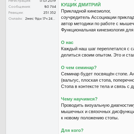
Регистрация
17.07.2019
КУЩИК ДМИТРИЙ
Сообщения
80 764
Прикладной кинезиолог,
Реакции
251 352
соучредитель Ассоциации приклад
Онлайн
2мес 9дн 17ч 24м 35с
автор методики по работе с мыше
Функциональная кинезиология для
О нас
Каждый наш шаг переплетался с с
делиться своим опытом. Это и ста
О чем семинар?
Семинар будет посвящён стопе. А
(вальгус, плоская стопа, поперечн
Стопа в контексте тела и связь с 
Чему научимся?
Проводить визуальную диагностик
мышечных и связочных дисфункций
к новому положению стопы.
Для кого?