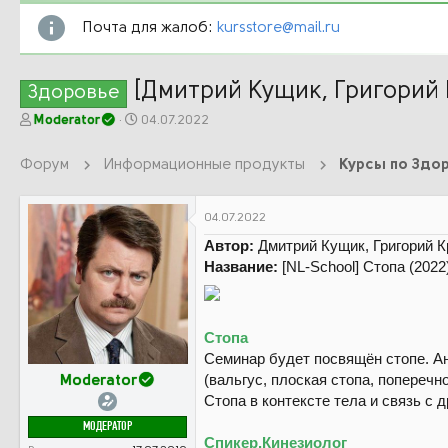
Почта для жалоб:
kursstore@mail.ru
[Дмитрий Кущик, Григорий К
Здоровье
А
Д
Moderator
04.07.2022
в
а
т
т
Форум
Информационные продукты
Курсы по Здор
о
а
р
н
т
а
04.07.2022
е
ч
Автор:
Дмитрий Кущик, Григорий К
м
а
ы
л
Название:
[NL-School] Cтопа (2022
а
Cтопа
Семинар будет посвящён стопе. А
(вальгус, плоская стопа, поперечн
Moderator
Стопа в контексте тела и связь с 
МОДЕРАТОР
Спикер.Кинезиолог