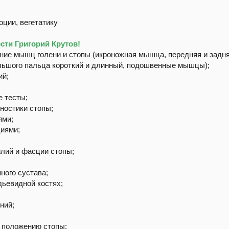
оции, вегетатику
сти Григорий Крутов!
ание мышц голени и стопы (икроножная мышца, передняя и за
льшого пальца короткий и длинный, подошвенные мышцы);
ий;
е тесты;
гностики стопы;
ями;
иями;
илий и фасции стопы;
ного сустава;
дьевидной костях;
ний;
у положению стопы;