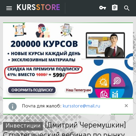
KURS
STORE
ОФОРМИТЬ ПОДПИСКУ
Наш Телеграм
Почта для жалоб:
kursstore@mail.ru
[Дмитрий Черемушкин]
Инвестиции
Стратегический вебинар по рынку