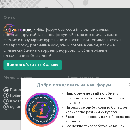
О нас
- Наш форум был создан с одной целью,
помогать другим! На нашем форуме, Вы можете скачать самые
свежие и популярные курсы, книги, тренинги и вебинары, схемы
по заработку, различные мануалы и готовые кейсы, а так же
слитые складчины с торрент ресурсов, по самым разным
направлениям бесплатно!
Показать/скрыть больше
Меню форума
Наши контакты
Добро пожаловать на наш форум
Помощь по форуму
kursstore@mail.ru
Наш форум
первый
по обмену
Правила форума
Обратная связь
приватной информации. Здесь вы
Как заработать
Конфиденциальность
найдете все.
Купить премиум
Правообладателям
На ресурсе опубликовано большое
количество различных курсов.
Ежедневно проводиться обновлени
контента.
Возможность заработка на нашем