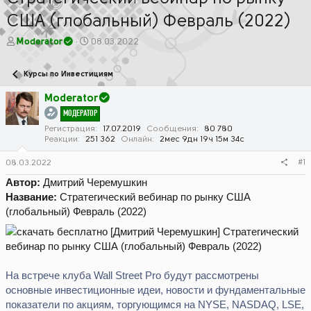
США (глобальный) Февраль (2022)
А
Д
Moderator
08.03.2022
в
а
т
т
Курсы по Инвестициям
о
а
р
н
Moderator
т
а
МОДЕРАТОР
е
ч
м
а
Регистрация
17.07.2019
Сообщения
80 780
Реакции
251 362
Онлайн
2мес 9дн 19ч 15м 34с
ы
л
а
#1
08.03.2022
Автор:
Дмитрий Черемушкин
Название:
Стратегический вебинар по рынку США
(глобальный) Февраль (2022)
На встрече клуба Wall Street Pro будут рассмотрены
основные инвестиционные идеи, новости и фундаментальные
показатели по акциям, торгующимся на NYSE, NASDAQ, LSE,