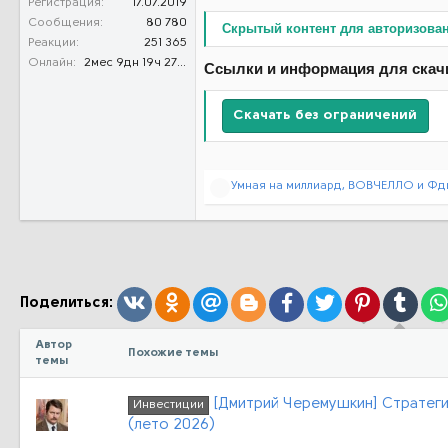
Регистрация
17.07.2019
Сообщения
80 780
Скрытый контент для авторизова
Реакции
251 365
Онлайн
2мес 9дн 19ч 27м 13с
Ссылки и информация для скач
Скачать без ограничений
Р
Умная на миллиард
,
ВОВЧЕЛЛО
и
Фд
е
а
к
ц
и
и
:
Вконтакте
Одноклассники
Mail.ru
Blogger
Facebook
Twitter
Pinterest
Tumb
Поделиться:
Автор
Похожие темы
темы
[Дмитрий Черемушкин] Стратеги
Инвестиции
(лето 2026)