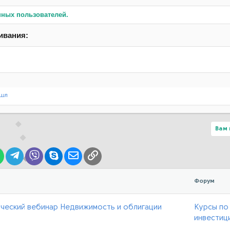
нных пользователей.
ивания:
шл
Вам 
lr
WhatsApp
Telegram
Viber
Skype
Электронная почта
Ссылка
Форум
ческий вебинар Недвижимость и облигации
Курсы по
инвестиц