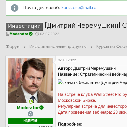
Почта для жалоб:
kursstore@mail.ru
[Дмитрий Черемушкин] С
Инвестиции
А
Д
Moderator
06.07.2022
в
а
т
т
Форум
Информационные продукты
о
а
р
н
т
а
06.07.2022
е
ч
Автор:
Дмитрий Черемушкин
м
а
Название:
Стратегический вебина
ы
л
а
На встрече клуба Wall Street Pro
Московской Бирже.
Регулярная встреча для инвесторо
Moderator
Дата проведения вебинара: 23 июн
МОДЕРАТОР
Подробнее: