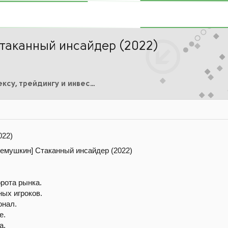
таканный инсайдер (2022)
Курсы по Форексу, трейдингу и инвестициям
022)
рота рынка.
ных игроков.
онал.
е.
а.