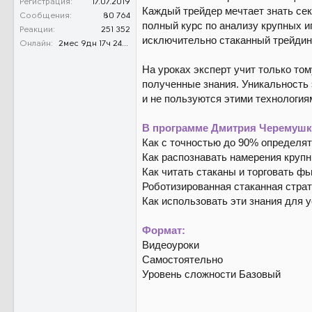
Регистрация
17.07.2019
Каждый трейдер мечтает знать сек
Сообщения
80 764
полный курс по анализу крупных и
Реакции
251 352
исключительно стаканный трейдинг
Онлайн
2мес 9дн 17ч 24м 35с
На уроках эксперт учит только том
полученные знания. Уникальность 
и не пользуются этими технология
В программе Дмитрия Черемушк
Как с точностью до 90% определят
Как распознавать намерения крупны
Как читать стаканы и торговать ф
Роботизированная стаканная страт
Как использовать эти знания для 
Формат:
Видеоуроки
Самостоятельно
Уровень сложности Базовый