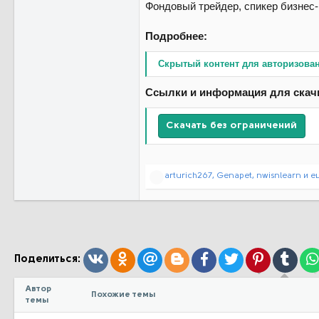
Фондовый трейдер, спикер бизнес-к
Подробнее:
Скрытый контент для авторизова
Ссылки и информация для скач
Скачать без ограничений
Р
arturich267
,
Genapet
,
nwisnlearn
и е
е
а
к
ц
и
и
:
Вконтакте
Одноклассники
Mail.ru
Blogger
Facebook
Twitter
Pinterest
Tumb
Поделиться:
Автор
Похожие темы
темы