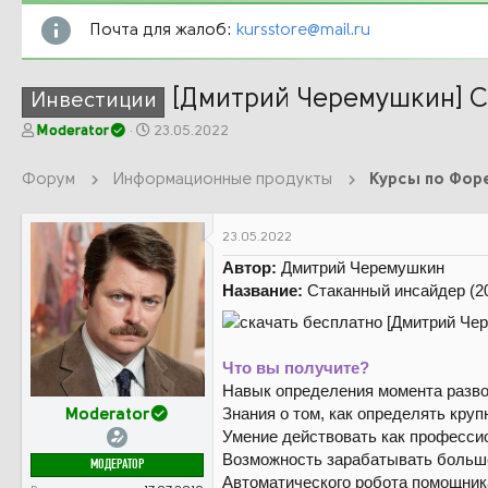
Почта для жалоб:
kursstore@mail.ru
[Дмитрий Черемушкин] С
Инвестиции
А
Д
Moderator
23.05.2022
в
а
т
т
Форум
Информационные продукты
о
а
р
н
т
а
23.05.2022
е
ч
Автор:
Дмитрий Черемушкин
м
а
ы
л
Название:
Стаканный инсайдер (2
а
Что вы получите?
Навык определения момента разво
Знания о том, как определять круп
Moderator
Умение действовать как професси
Возможность зарабатывать больш
МОДЕРАТОР
Автоматического робота помощник