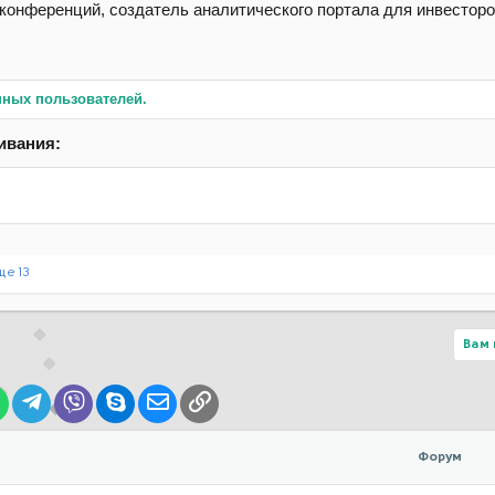
онференций, создатель аналитического портала для инвесторов 
нных пользователей.
ивания:
ще 13
Вам 
lr
WhatsApp
Telegram
Viber
Skype
Электронная почта
Ссылка
Форум