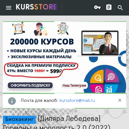
KURS
STORE
ОФОРМИТЬ ПОДПИСКУ
Наш Телеграм
Почта для жалоб:
kursstore@mail.ru
[Диляра Лебедева]
Биохакинг
Гормоны и молодость 2.0 (2022)