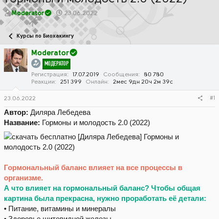
А
Д
Moderator
23.06.2022
в
а
т
т
Курсы по Биохакингу
о
а
р
н
Moderator
т
а
МОДЕРАТОР
е
ч
м
а
Регистрация
17.07.2019
Сообщения
80 780
Реакции
251 399
Онлайн
2мес 9дн 20ч 2м 39с
ы
л
а
#1
23.06.2022
Автор:
Диляра Лебедева
Название:
Гормоны и молодость 2.0 (2022)
Гормональный баланс влияет на все процессы в
организме.
А что влияет на гормональный баланс? Чтобы общая
картина была прекрасна, нужно проработать её детали:
• Питание, витамины и минералы
• Здоровье щитовидной железы