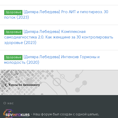
[Диляра Лебедева] Pro АИТ и гипотиреоз. 30
Здоровье
поток (2023)
[Диляра Лебедева] Комплексная
Здоровье
самодиагностика 2.0. Как женщине за 30 контролировать
здоровье (2023)
[Диляра Лебедева] Интенсив Гормоны и
Здоровье
молодость (2020)
Курсы по Биохакингу
О нас
- Наш форум был создан с одной целью,