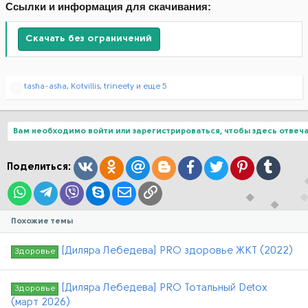
Ссылки и информация для скачивания:
Скачать без ограничений
Р
tasha-asha
,
Kotvillis
,
trineety
и еще 5
е
а
к
ц
Вам необходимо войти или зарегистрироваться, чтобы здесь отвеча
и
и
:
Вконтакте
Одноклассники
Mail.ru
Blogger
Facebook
Twitter
Pinterest
Tumblr
Поделиться:
WhatsApp
Telegram
Viber
Skype
Электронная почта
Ссылка
Похожие темы
[Диляра Лебедева] PRO здоровье ЖКТ (2022)
Здоровье
[Диляра Лебедева] PRO Тотальный Detox
Здоровье
(март 2026)