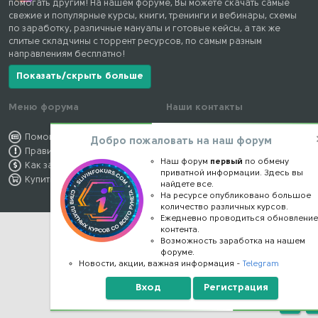
помогать другим! На нашем форуме, Вы можете скачать самые
свежие и популярные курсы, книги, тренинги и вебинары, схемы
по заработку, различные мануалы и готовые кейсы, а так же
слитые складчины с торрент ресурсов, по самым разным
направлениям бесплатно!
Показать/скрыть больше
Меню форума
Наши контакты
Помощь по форуму
kursstore@mail.ru
Добро пожаловать на наш форум
Правила форума
Обратная связь
Наш форум
первый
по обмену
Как заработать
Конфиденциальность
приватной информации. Здесь вы
Купить премиум
Правообладателям
найдете все.
На ресурсе опубликовано большое
количество различных курсов.
Ежедневно проводиться обновлени
контента.
Возможность заработка на нашем
форуме.
Новости, акции, важная информация -
Telegram
Вход
Регистрация
Верх
Н