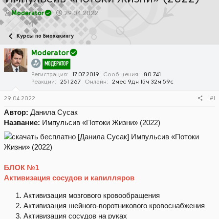
А
Д
Moderator
29.04.2022
в
а
т
т
Курсы по Биохакингу
о
а
р
н
Moderator
т
а
МОДЕРАТОР
е
ч
м
а
Регистрация
17.07.2019
Сообщения
80 741
Реакции
251 267
Онлайн
2мес 9дн 15ч 32м 59с
ы
л
а
#1
29.04.2022
Автор:
Данила Сусак
Название:
Импульсив «Потоки Жизни» (2022)
БЛОК №1
Активизация сосудов и капилляров
Активизация мозгового кровообращения
Активизация шейного-воротникового кровоснабжения
Активизация сосудов на руках