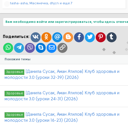
Р
tasha-asha
,
Масянечка
,
dhjcn
и еще 7
е
а
к
ц
Вам необходимо войти или зарегистрироваться, чтобы здесь отвеча
и
и
:
Вконтакте
Одноклассники
Mail.ru
Blogger
Facebook
Twitter
Pinterest
Tumblr
Поделиться:
WhatsApp
Telegram
Viber
Skype
Электронная почта
Ссылка
Похожие темы
[Данила Сусак, Аман Атилов] Клуб здоровья и
Здоровье
молодости 3.0 (уроки 32-39) (2026)
[Данила Сусак, Аман Атилов] Клуб здоровья и
Здоровье
молодости 3.0 (уроки 24-31) (2026)
[Данила Сусак, Аман Атилов] Клуб здоровья и
Здоровье
молодости 3.0 (уроки 16-23) (2026)