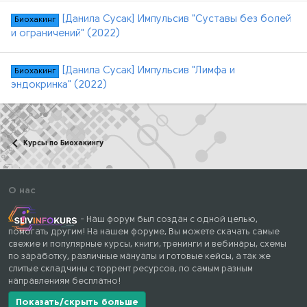
[Данила Сусак] Импульсив "Суставы без болей
Биохакинг
и ограничений" (2022)
[Данила Сусак] Импульсив "Лимфа и
Биохакинг
эндокринка" (2022)
Курсы по Биохакингу
О нас
- Наш форум был создан с одной целью,
помогать другим! На нашем форуме, Вы можете скачать самые
свежие и популярные курсы, книги, тренинги и вебинары, схемы
по заработку, различные мануалы и готовые кейсы, а так же
слитые складчины с торрент ресурсов, по самым разным
направлениям бесплатно!
Показать/скрыть больше