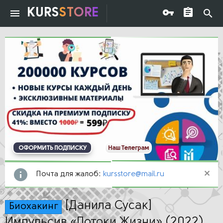
KURS
STORE
ОФОРМИТЬ ПОДПИСКУ
Наш Телеграм
Почта для жалоб:
kursstore@mail.ru
[Данила Сусак]
Биохакинг
Импульсив «Потоки Жизни» (2022)