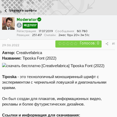
в
а
т
т
Графика и шрифты
о
а
р
н
Moderator
т
а
МОДЕРАТОР
е
ч
м
а
Регистрация
17.07.2019
Сообщения
80 780
Реакции
251 417
Онлайн
2мес 9дн 20ч 3м 51с
ы
л
а
Голосов: 0
#1
29.06.2022
Автор:
Creativefabrica
Название:
Tiposka Font (2022)
Tiposka
- это технологичный моноширинный шрифт с
экспериментом с чернильной ловушкой и диагональными
краями.
Он был создан для плакатов, информационных видео,
рекламы и более футуристических дизайнов.
Ссылки и информация для скачивания: