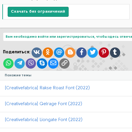
Скачать без ограничений
Вам необходимо войти или зарегистрироваться, чтобы здесь отвеча
Вконтакте
Одноклассники
Mail.ru
Blogger
Facebook
Twitter
Pinterest
Tumblr
Поделиться:
WhatsApp
Telegram
Viber
Skype
Электронная почта
Ссылка
Похожие темы
[Creativefabrica] Rakse Roast Font (2022)
[Creativefabrica] Qelrage Font (2022)
[Creativefabrica] Liongate Font (2022)