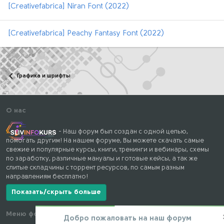
[Creativefabrica] Niran Font (2022)
[Creativefabrica] Peachy Fantasy Font (2022)
Графика и шрифты
О нас
- Наш форум был создан с одной целью,
помогать другим! На нашем форуме, Вы можете скачать самые
свежие и популярные курсы, книги, тренинги и вебинары, схемы
по заработку, различные мануалы и готовые кейсы, а так же
слитые складчины с торрент ресурсов, по самым разным
направлениям бесплатно!
Показать/скрыть больше
Меню форума
Наши контакты
Добро пожаловать на наш форум