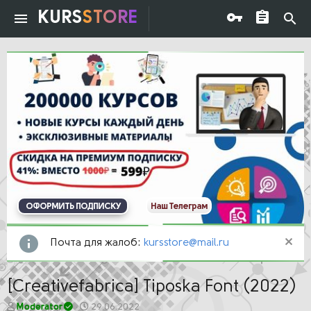
KURS
STORE
ОФОРМИТЬ ПОДПИСКУ
Наш Телеграм
Почта для жалоб:
kursstore@mail.ru
[Creativefabrica] Tiposka Font (2022)
А
Д
Moderator
29.06.2022