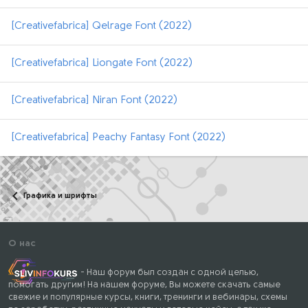
[Creativefabrica] Qelrage Font (2022)
[Creativefabrica] Liongate Font (2022)
[Creativefabrica] Niran Font (2022)
[Creativefabrica] Peachy Fantasy Font (2022)
Графика и шрифты
О нас
- Наш форум был создан с одной целью,
помогать другим! На нашем форуме, Вы можете скачать самые
свежие и популярные курсы, книги, тренинги и вебинары, схемы