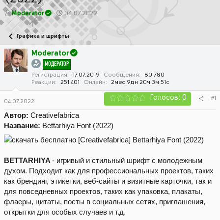
А
Д
Moderator
04.07.2022
в
а
т
т
Графика и шрифты
о
а
р
н
Moderator
т
а
МОДЕРАТОР
е
ч
м
а
Регистрация
17.07.2019
Сообщения
80 780
Реакции
251 401
Онлайн
2мес 9дн 20ч 3м 51с
ы
л
а
Голосов: 0
#1
04.07.2022
Автор:
Creativefabrica
Название:
Bettarhiya Font (2022)
BETTARHIYA
- игривый и стильный шрифт с молодежным
духом. Подходит как для профессиональных проектов, таких
как брендинг, этикетки, веб-сайты и визитные карточки, так и
для повседневных проектов, таких как упаковка, плакаты,
флаеры, цитаты, посты в социальных сетях, приглашения,
открытки для особых случаев и т.д.