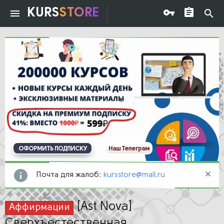
KURS
STORE
ОФОРМИТЬ ПОДПИСКУ
Наш Телеграм
Почта для жалоб:
kursstore@mail.ru
[Ast Nova]
Аффирмации
Сверхъестественная