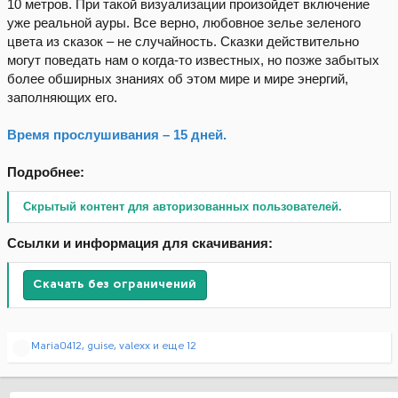
10 метров. При такой визуализации произойдет включение
уже реальной ауры. Все верно, любовное зелье зеленого
цвета из сказок – не случайность. Сказки действительно
могут поведать нам о когда-то известных, но позже забытых
более обширных знаниях об этом мире и мире энергий,
заполняющих его.
Время прослушивания – 15 дней.
Подробнее:
Скрытый контент для авторизованных пользователей.
Ссылки и информация для скачивания:
Скачать без ограничений
Р
Maria0412
,
guise
,
valexx
и еще 12
е
а
к