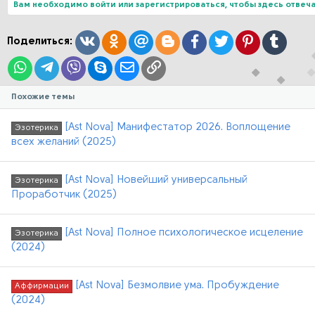
ц
Вам необходимо войти или зарегистрироваться, чтобы здесь отвеча
и
и
:
Вконтакте
Одноклассники
Mail.ru
Blogger
Facebook
Twitter
Pinterest
Tumblr
Поделиться:
WhatsApp
Telegram
Viber
Skype
Электронная почта
Ссылка
Похожие темы
[Ast Nova] Манифестатор 2026. Воплощение
Эзотерика
всех желаний (2025)
[Ast Nova] Новейший универсальный
Эзотерика
Проработчик (2025)
[Ast Nova] Полное психологическое исцеление
Эзотерика
(2024)
[Ast Nova] Безмолвие ума. Пробуждение
Аффирмации
(2024)