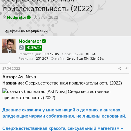
привлекательность (2022)
А
Д
Moderator
27.04.2022
в
а
т
т
Курсы по Аффирмации
о
а
р
н
Moderator
т
а
МОДЕРАТОР
е
ч
м
а
Регистрация
17.07.2019
Сообщения
80 741
Реакции
251 267
Онлайн
2мес 9дн 15ч 32м 59с
ы
л
а
#1
27.04.2022
Автор:
Ast Nova
Название:
Сверхъестественная привлекательность (2022)
Древние сказания у многих наций о демонах и ангелах,
владеющих чарами соблазнения, не лишены оснований.
Сверхъестественная красота, сексуальный магнетизм –