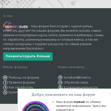
О нас
- Наш форум был создан с одной целью,
помогать другим! На нашем форуме, Вы можете скачать самые
свежие и популярные курсы, книги, тренинги и вебинары, схемы
по заработку, различные мануалы и готовые кейсы, а так же
слитые складчины с торрент ресурсов, по самым разным
направлениям бесплатно!
Показать/скрыть больше
Меню форума
Наши контакты
Помощь по форуму
kursstore@mail.ru
Правила форума
Обратная связь
Как заработать
Конфиденциальность
Купить премиум
Правообладателям
Добро пожаловать на наш форум
Наш форум
первый
по обмену
приватной информации. Здесь вы
найдете все.