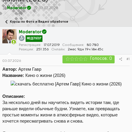
А
Д
Moderator
03.07.2026
в
а
т
т
Курсы по Фото и Видео обработке
о
а
р
н
Moderator
т
а
МОДЕРАТОР
е
ч
м
а
Регистрация
17.07.2019
Сообщения
80 780
Реакции
251 356
Онлайн
2мес 9дн 19ч 14м 45с
ы
л
а
Голосов: 0
#1
03.07.2026
Автор:
Артем Гавр
Название:
Кино о жизни (2026)
Описание:
За несколько дней вы научитесь видеть истории там, где
раньше видели обычные будни. Узнаете, как превращать
простые моменты жизни в атмосферные видео, которые
хочется пересматривать снова и снова.