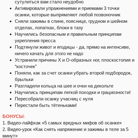
сутулиться вам стало неудобно
Активировали упражнениями и приемами 3 точки
осанки, которые выпрямляют любой позвоночник
Сняли зажимы в спине, пояснице, грудном и шейном
отделах, лопатках, блоки в тазу
Научились безопасным и правильным принципам
укрепления пресса
Подтянули живот и ягодицы - да, прямо на интенсиве,
ничего качать для этого не надо
Устранили причины Х и О-образных ног, плоскостопия и
“косточек”
Поняли, как за счет осанки убрать второй подбородок,
брыльки
Разгладили кольца на шее и очки на декольте
Научились принципам легкой походки и грациозности!
Пересобрали осанку учасниц с нуля
Перестали быть тётеньками!
БОНУСЫ
:
1. Видео-лайфхак «5 самых вредных мифов об осанке»
2. Видео-урок «Как снять напряжение и зажимы в теле за 5
минут»