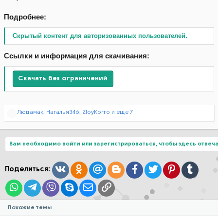
Подробнее:
Скрытый контент для авторизованных пользователей.
Ссылки и информация для скачивания:
Скачать без ограничений
Р
Людамак
,
Наталья346
,
ZloyKorro
и еще 7
е
а
к
ц
Вам необходимо войти или зарегистрироваться, чтобы здесь отвеча
и
и
:
Вконтакте
Одноклассники
Mail.ru
Blogger
Facebook
Twitter
Pinterest
Tumblr
Поделиться:
WhatsApp
Telegram
Viber
Skype
Электронная почта
Ссылка
Похожие темы