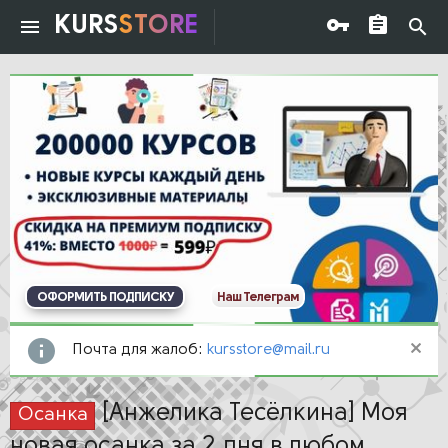
KURS
STORE
ОФОРМИТЬ ПОДПИСКУ
Наш Телеграм
Почта для жалоб:
kursstore@mail.ru
[Анжелика Тесёлкина] Моя
Осанка
новая осанка за 2 дня в любом