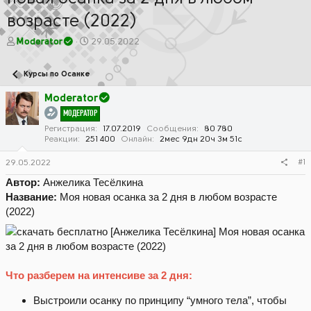
возрасте (2022)
А
Д
Moderator
29.05.2022
в
а
т
т
Курсы по Осанке
о
а
р
н
Moderator
т
а
МОДЕРАТОР
е
ч
м
а
Регистрация
17.07.2019
Сообщения
80 780
Реакции
251 400
Онлайн
2мес 9дн 20ч 3м 51с
ы
л
а
#1
29.05.2022
Автор:
Анжелика Тесёлкина
Название:
Моя новая осанка за 2 дня в любом возрасте
(2022)
Что разберем на интенсиве за 2 дня:
Выстроили осанку по принципу “умного тела”, чтобы