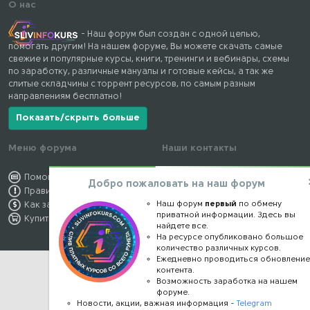
О нас
- Наш форум был создан с одной целью,
помогать другим! На нашем форуме, Вы можете скачать самые
свежие и популярные курсы, книги, тренинги и вебинары, схемы
по заработку, различные мануалы и готовые кейсы, а так же
слитые складчины с торрент ресурсов, по самым разным
направлениям бесплатно!
Показать/скрыть больше
Меню форума
Наши контакты
Помощь по форуму
kursstore@mail.ru
Добро пожаловать на наш форум
Правила форума
Обратная связь
Наш форум
первый
по обмену
Как заработать
Конфиденциальность
приватной информации. Здесь вы
Купить премиум
Правообладателям
найдете все.
На ресурсе опубликовано большое
количество различных курсов.
Ежедневно проводиться обновлени
контента.
Возможность заработка на нашем
форуме.
Новости, акции, важная информация -
Telegram