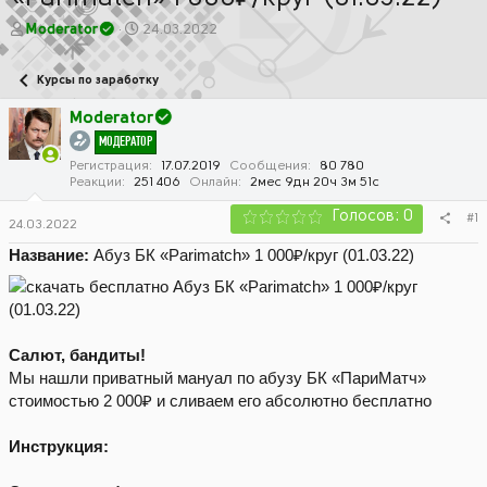
А
Д
Moderator
24.03.2022
в
а
т
т
Курсы по заработку
о
а
р
н
Moderator
т
а
МОДЕРАТОР
е
ч
м
а
Регистрация
17.07.2019
Сообщения
80 780
Реакции
251 406
Онлайн
2мес 9дн 20ч 3м 51с
ы
л
а
Голосов: 0
#1
24.03.2022
Название:
Абуз БК «Parimatch» 1 000₽/круг (01.03.22)
Салют, бандиты!
Мы нашли приватный мануал по абузу БК «ПариМатч»
стоимостью 2 000₽ и сливаем его абсолютно бесплатно
Инструкция: