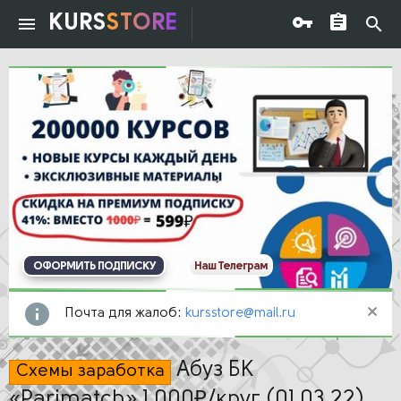
KURS
STORE
ОФОРМИТЬ ПОДПИСКУ
Наш Телеграм
Почта для жалоб:
kursstore@mail.ru
Абуз БК
Схемы заработка
«Parimatch» 1 000₽/круг (01.03.22)