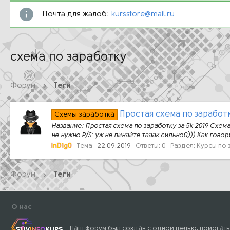
Почта для жалоб:
kursstore@mail.ru
схема по заработку
Форум
Теги
Простая схема по заработк
Схемы заработка
Название: Простая схема по заработку за 5k 2019 Схем
не нужно P/S: уж не пинайте тааак сильно0))) Как говор
InD1g0
Тема
22.09.2019
Ответы: 0
Раздел:
Курсы по 
Форум
Теги
О нас
- Наш форум был создан с одной целью, помогать