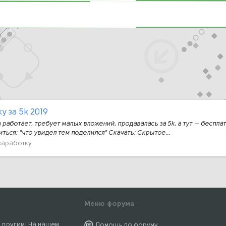
у за 5k 2019
а работает, требует малых вложений, продавалась за 5k, а тут — беспл
иться: "что увидел тем поделился" Скачать: Скрытое...
заработку
Меню форума
 другим! На нашем
Помощь по форуму