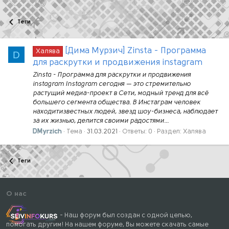
Теги
[Дима Мурзич] Zinsta - Программа
Халява
D
для раскрутки и продвижения instagram
Zinsta - Программа для раскрутки и продвижения
instagram Instagram сегодня — это стремительно
растущий медиа-проект в Сети, модный тренд для всё
большего сегмента общества. В Инстаграм человек
находитизвестных людей, звезд шоу-бизнеса, наблюдает
за их жизнью, делится своими радостями...
DMyrzich
Тема
31.03.2021
Ответы: 0
Раздел:
Халява
Теги
О нас
- Наш форум был создан с одной целью,
помогать другим! На нашем форуме, Вы можете скачать самые