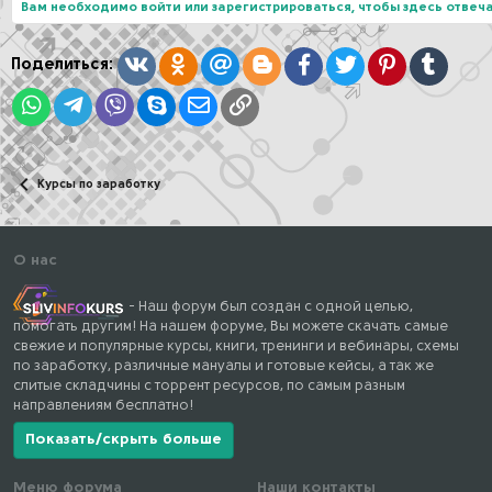
Вам необходимо войти или зарегистрироваться, чтобы здесь отвеча
Вконтакте
Одноклассники
Mail.ru
Blogger
Facebook
Twitter
Pinterest
Tumblr
Поделиться:
WhatsApp
Telegram
Viber
Skype
Электронная почта
Ссылка
Курсы по заработку
О нас
- Наш форум был создан с одной целью,
помогать другим! На нашем форуме, Вы можете скачать самые
свежие и популярные курсы, книги, тренинги и вебинары, схемы
по заработку, различные мануалы и готовые кейсы, а так же
слитые складчины с торрент ресурсов, по самым разным
направлениям бесплатно!
Показать/скрыть больше
Меню форума
Наши контакты