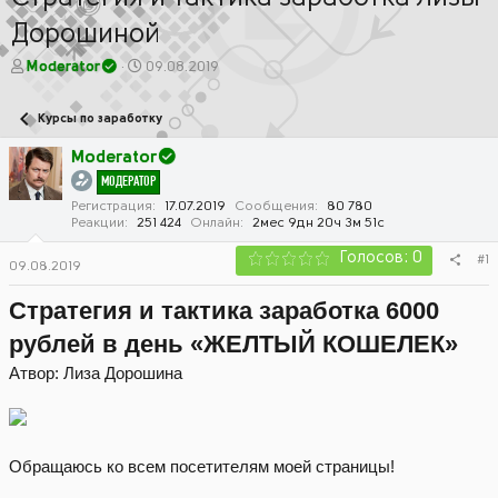
Дорошиной
А
Д
Moderator
09.08.2019
в
а
т
т
Курсы по заработку
о
а
р
н
Moderator
т
а
МОДЕРАТОР
е
ч
м
а
Регистрация
17.07.2019
Сообщения
80 780
Реакции
251 424
Онлайн
2мес 9дн 20ч 3м 51с
ы
л
а
Голосов: 0
#1
09.08.2019
Стратегия и тактика заработка 6000
рублей в день «ЖЕЛТЫЙ КОШЕЛЕК»
Атвор: Лиза Дорошина
Обращаюсь ко всем посетителям моей страницы!