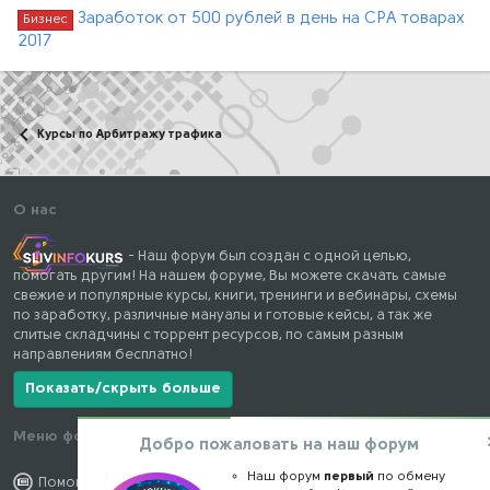
Заработок от 500 рублей в день на CPA товарах
Бизнес
2017
Курсы по Арбитражу трафика
О нас
- Наш форум был создан с одной целью,
помогать другим! На нашем форуме, Вы можете скачать самые
свежие и популярные курсы, книги, тренинги и вебинары, схемы
по заработку, различные мануалы и готовые кейсы, а так же
слитые складчины с торрент ресурсов, по самым разным
направлениям бесплатно!
Показать/скрыть больше
Меню форума
Наши контакты
Добро пожаловать на наш форум
Наш форум
первый
по обмену
Помощь по форуму
kursstore@mail.ru