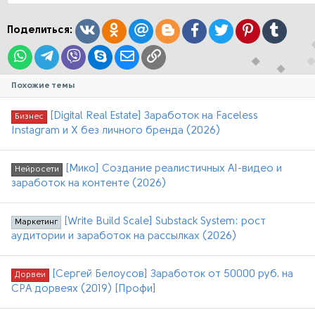
и
и
:
Вконтакте
Одноклассники
Mail.ru
Blogger
Facebook
Twitter
Pinterest
Tumblr
Поделиться:
WhatsApp
Telegram
Viber
Skype
Электронная почта
Ссылка
Похожие темы
[Digital Real Estate] Заработок на Faceless
Бизнес
Instagram и X без личного бренда (2026)
[Мико] Создание реалистичных AI-видео и
Нейросети
заработок на контенте (2026)
[Write Build Scale] Substack System: рост
Маркетинг
аудитории и заработок на рассылках (2026)
[Сергей Белоусов] Заработок от 50000 руб. на
Дорвеи
CPA дорвеях (2019) [Профи]