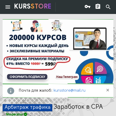
KURS
STORE
ОФОРМИТЬ ПОДПИСКУ
Наш Телеграм
Почта для жалоб:
kursstore@mail.ru
Заработок в CPA
Арбитраж трафика
А
Д
Moderator
09.08.2019