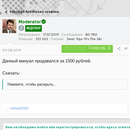
в
а
т
т
Курсы по Арбитражу трафика
о
а
р
н
Moderator
т
а
МОДЕРАТОР
е
ч
м
а
Регистрация
17.07.2019
Сообщения
80 780
Реакции
251 362
Онлайн
2мес 9дн 19ч 15м 34с
ы
л
а
Голосов: 0
#1
09.08.2019
Данный мануал продавался за 1500 рублей.
Скачать:
Нажмите, чтобы раскрыть...
Р
mihail2007
е
а
к
ц
Вам необходимо войти или зарегистрироваться, чтобы здесь отвеча