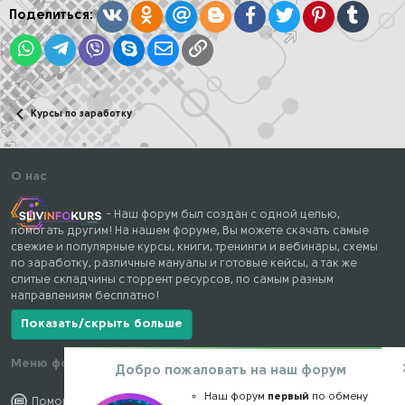
:
Вконтакте
Одноклассники
Mail.ru
Blogger
Facebook
Twitter
Pinterest
Tumblr
Поделиться:
WhatsApp
Telegram
Viber
Skype
Электронная почта
Ссылка
Курсы по заработку
О нас
- Наш форум был создан с одной целью,
помогать другим! На нашем форуме, Вы можете скачать самые
свежие и популярные курсы, книги, тренинги и вебинары, схемы
по заработку, различные мануалы и готовые кейсы, а так же
слитые складчины с торрент ресурсов, по самым разным
направлениям бесплатно!
Показать/скрыть больше
Меню форума
Наши контакты
Добро пожаловать на наш форум
Наш форум
первый
по обмену
Помощь по форуму
kursstore@mail.ru