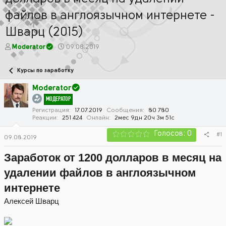
файлов в англоязычном интернете -
Шварц (2015)
А
Д
Moderator
09.08.2019
в
а
т
т
Курсы по заработку
о
а
р
н
Moderator
т
а
МОДЕРАТОР
е
ч
м
а
Регистрация
17.07.2019
Сообщения
80 780
Реакции
251 424
Онлайн
2мес 9дн 20ч 3м 51с
ы
л
а
Голосов: 0
#1
09.08.2019
Заработок от 1200 долларов в месяц на
удалении файлов в англоязычном
интернете
Алексей Шварц