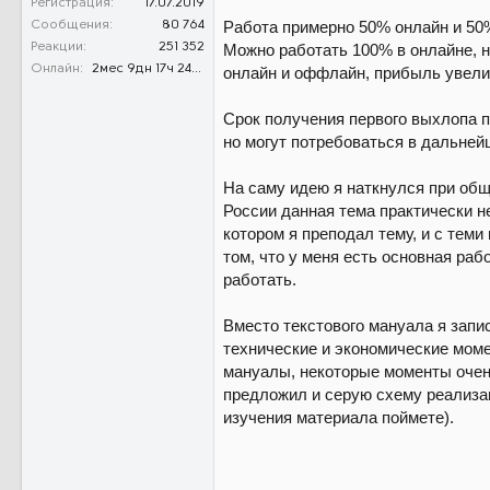
Регистрация
17.07.2019
Работа примерно 50% онлайн и 50
Сообщения
80 764
Можно работать 100% в онлайне, н
Реакции
251 352
Онлайн
2мес 9дн 17ч 24м 35с
онлайн и оффлайн, прибыль увелич
Срок получения первого выхлопа п
но могут потребоваться в дальней
На саму идею я наткнулся при общ
России данная тема практически н
котором я преподал тему, и с теми
том, что у меня есть основная раб
работать.
Вместо текстового мануала я запи
технические и экономические моме
мануалы, некоторые моменты очень
предложил и серую схему реализац
изучения материала поймете).