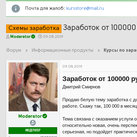
Почта для жалоб:
kursstore@mail.ru
Заработок от 100000
Схемы заработка
А
Д
Moderator
09.08.2019
в
а
т
т
Форум
Информационные продукты
Курсы по зар
о
а
р
н
т
а
09.08.2019
е
ч
м
а
Заработок от 100000 р
ы
л
а
Дмитрий Смирнов
Продаю белую тему заработка с до
работе. Скажу так, 100 000 в меся
Moderator
Тема связана с оказанием услуги 
относительно новая, очень перспек
МОДЕРАТОР
серьезная, но подойдет практичес