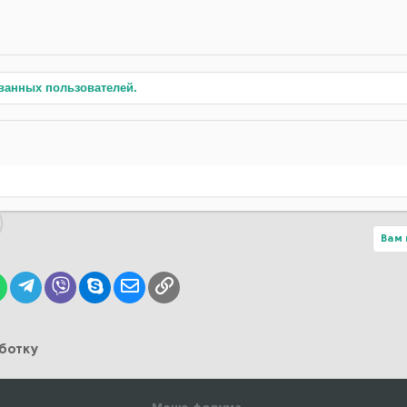
ванных пользователей.
Вам 
lr
WhatsApp
Telegram
Viber
Skype
Электронная почта
Ссылка
аботку