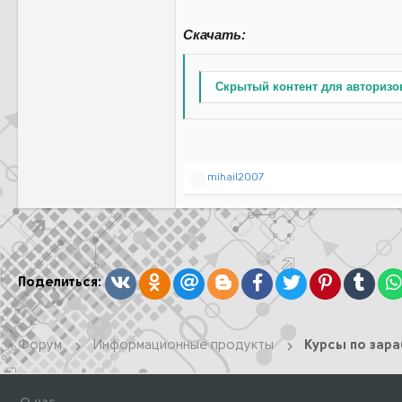
Скачать:
Скрытый контент для авторизо
Р
mihail2007
е
а
к
ц
и
и
:
Вконтакте
Одноклассники
Mail.ru
Blogger
Facebook
Twitter
Pinterest
Tumb
Поделиться:
Форум
Информационные продукты
Курсы по зар