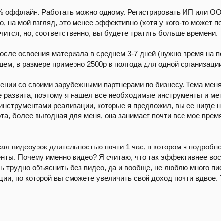
% оффлайн. Работать можно одному. Регистрировать ИП или ООО
о, на мой взгляд, это менее эффективно (хотя у кого-то может 
ится, но, соответственно, вы будете тратить больше времени.
осле освоения материала в среднем 3-7 дней (нужно время на п
шем, в размере примерно 2500р в полгода для одной организации
ении со своими зарубежными партнерами по бизнесу. Тема меня 
е развита, поэтому я нашел все необходимые инструменты и мет
 инструментами реализации, которые я предложил, вы ее нигде н
ота, более выгодная для меня, она занимает почти все мое врем
сал видеоурок длительностью почти 1 час, в котором я подробн
нты. Почему именно видео? Я считаю, что так эффективнее вос
 трудно объяснить без видео, да и вообще, не люблю много писа
ии, по которой вы сможете увеличить свой доход почти вдвое.