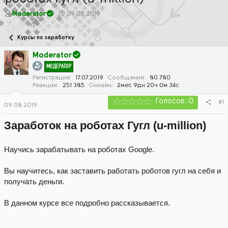
А
Д
Moderator
09.08.2019
в
а
т
т
Курсы по заработку
о
а
р
н
Moderator
т
а
МОДЕРАТОР
е
ч
м
а
Регистрация
17.07.2019
Сообщения
80 780
Реакции
251 385
Онлайн
2мес 9дн 20ч 0м 34с
ы
л
а
Голосов: 0
#1
09.08.2019
Заработок на роботах Гугл (u-million)
Научись зарабатывать на роботах Google.
Вы научитесь, как заставить работать роботов гугл на себя и
получать деньги.
В данном курсе все подробно рассказывается.