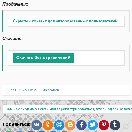
Продажник:
Скрытый контент для авторизованных пользователей.
Скачать:
Скачать без ограничений
Р
asl198
,
Volder15
и
Rustambek
е
а
к
ц
Вам необходимо войти или зарегистрироваться, чтобы здесь отвеча
и
и
:
Вконтакте
Одноклассники
Mail.ru
Blogger
Facebook
Twitter
Pinterest
Tumblr
Поделиться: