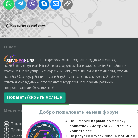
WhatsApp
Telegram
Viber
Skype
Электронная почта
Ссылка
Курсы по заработку
О нас
- Наш форум был создан с одной целью,
помогать другим! На нашем форуме, Вы можете скачать самые
свежие и популярные курсы, книги, тренинги и вебинары, схемы
по заработку, различные мануалы и готовые кейсы, а так же
слитые складчины с торрент ресурсов, по самым разным
направлениям бесплатно!
Показать/скрыть больше
Меню форума
Наши контакты
Добро пожаловать на наш форум
Наш форум
первый
по обмену
Помощь по форуму
kursstore@mail.ru
приватной информации. Здесь вы
Правила форума
Обратная связь
найдете все.
На ресурсе опубликовано большое
Как заработать
Конфиденциальность