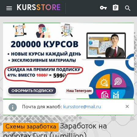
KURS
STORE
ОФОРМИТЬ ПОДПИСКУ
Наш Телеграм
Почта для жалоб:
kursstore@mail.ru
Заработок на
Схемы заработка
роботах Гугл (u-million)