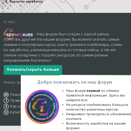
Курсы по заработку
О нас
- Наш форум был создан с одной целью,
помогать другим! На нашем форуме, Вы можете скачать самые
свежие и популярные курсы, книги, тренинги и вебинары, схемы
по заработку, различные мануалы и готовые кейсы, а так же
слитые складчины с торрент ресурсов, по самым разным
направлениям бесплатно!
Показать/скрыть больше
Добро пожаловать на наш форум
Меню форума
Наши контакты
Наш форум
первый
по обмену
Помощь по форуму
kursstore@mail.ru
приватной информации. Здесь вы
найдете все.
Правила форума
Обратная связь
На ресурсе опубликовано большое
Как заработать
Конфиденциальность
количество различных курсов.
Купить премиум
Правообладателям
Ежедневно проводиться обновлени
контента.
Возможность заработка на нашем
форуме.