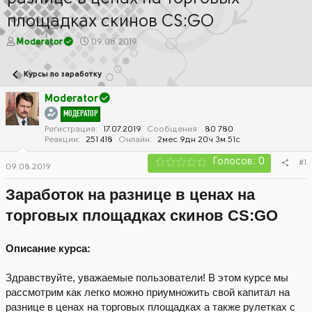
площадках скинов CS:GO
А
Д
Moderator
09.08.2019
в
а
т
т
Курсы по заработку
о
а
р
н
Moderator
т
а
МОДЕРАТОР
е
ч
м
а
Регистрация
17.07.2019
Сообщения
80 780
Реакции
251 418
Онлайн
2мес 9дн 20ч 3м 51с
ы
л
а
Голосов: 0
#1
09.08.2019
Заработок на разнице в ценах на
торговых площадках скинов CS:GO
Описание курса:
Здравствуйте, уважаемые пользователи! В этом курсе мы
рассмотрим как легко можно приумножить свой капитал на
разнице в ценах на торговых площадках а также рулетках с