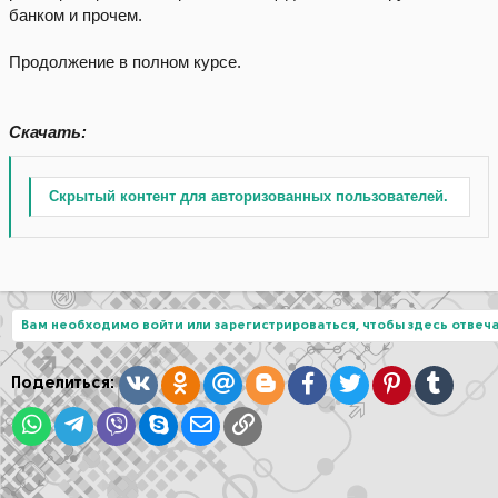
банком и прочем.
Продолжение в полном курсе.
Скачать:
Скрытый контент для авторизованных пользователей.
Вам необходимо войти или зарегистрироваться, чтобы здесь отвеча
Вконтакте
Одноклассники
Mail.ru
Blogger
Facebook
Twitter
Pinterest
Tumblr
Поделиться:
WhatsApp
Telegram
Viber
Skype
Электронная почта
Ссылка