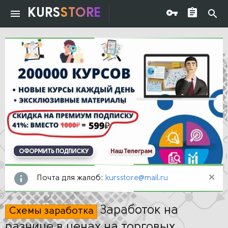
KURS
STORE
ОФОРМИТЬ ПОДПИСКУ
Наш Телеграм
Почта для жалоб:
kursstore@mail.ru
Заработок на
Схемы заработка
разнице в ценах на торговых