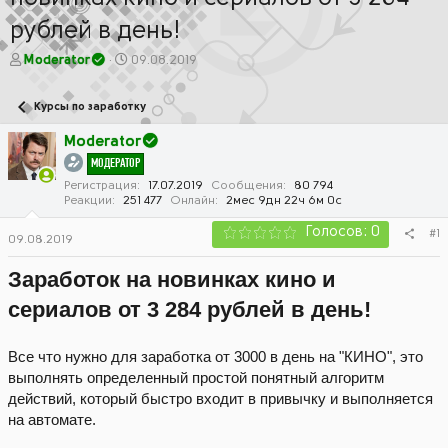
рублей в день!
А
Д
Moderator
09.08.2019
в
а
т
т
Курсы по заработку
о
а
р
н
Moderator
т
а
МОДЕРАТОР
е
ч
м
а
Регистрация
17.07.2019
Сообщения
80 794
Реакции
251 477
Онлайн
2мес 9дн 22ч 6м 0с
ы
л
а
Голосов: 0
#1
09.08.2019
Заработок на новинках кино и
сериалов от 3 284 рублей в день!
Все что нужно для заработка от 3000 в день на "КИНО", это
выполнять определенный простой понятный алгоритм
действий, который быстро входит в привычку и выполняется
на автомате.