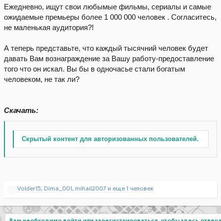
Ежедневно, ищут свои любымые фильмы, сериалы и самые
ожидаемые премьеры более 1 000 000 человек . Согласитесь,
не маленькая аудитория?!
А теперь представьте, что каждый тысячний человек будет
давать Вам вознаграждение за Вашу работу-предоставление
того что он искал. Вы бы в одночасье стали богатым
человеком, не так ли?
Скачать:
Скрытый контент для авторизованных пользователей.
Р
Volder15
,
Dima_001
,
mihail2007
и еще 1 человек
е
а
к
ц