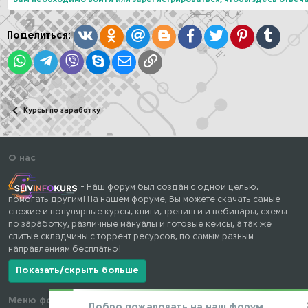
Вам необходимо войти или зарегистрироваться, чтобы здесь отвеча
и
и
:
Вконтакте
Одноклассники
Mail.ru
Blogger
Facebook
Twitter
Pinterest
Tumblr
Поделиться:
WhatsApp
Telegram
Viber
Skype
Электронная почта
Ссылка
Курсы по заработку
О нас
- Наш форум был создан с одной целью,
помогать другим! На нашем форуме, Вы можете скачать самые
свежие и популярные курсы, книги, тренинги и вебинары, схемы
по заработку, различные мануалы и готовые кейсы, а так же
слитые складчины с торрент ресурсов, по самым разным
направлениям бесплатно!
Показать/скрыть больше
Меню форума
Наши контакты
Добро пожаловать на наш форум