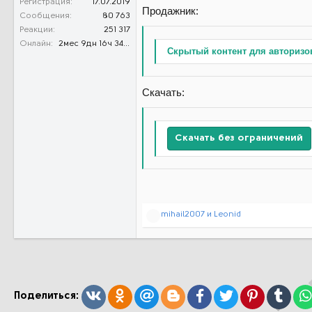
Регистрация
17.07.2019
Продажник:
Сообщения
80 763
Реакции
251 317
Онлайн
2мес 9дн 16ч 34м 50с
Скрытый контент для авторизо
Скачать:
Скачать без ограничений
Р
mihail2007
и
Leonid
е
а
к
ц
и
и
:
Вконтакте
Одноклассники
Mail.ru
Blogger
Facebook
Twitter
Pinterest
Tumb
Поделиться: