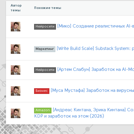
Автор
Похожие темы
темы
[Мико] Создание реалистичных AI-в
Нейросети
[Write Build Scale] Substack System
Маркетинг
[Артем Слабун] Заработок на AI-М
Нейросети
[Муса Мустафа] Заработок на вирусны
Бизнес
[Андреас Кинтана, Эрика Кинтана] С
Amazon
KDP и заработок на этом (2026)