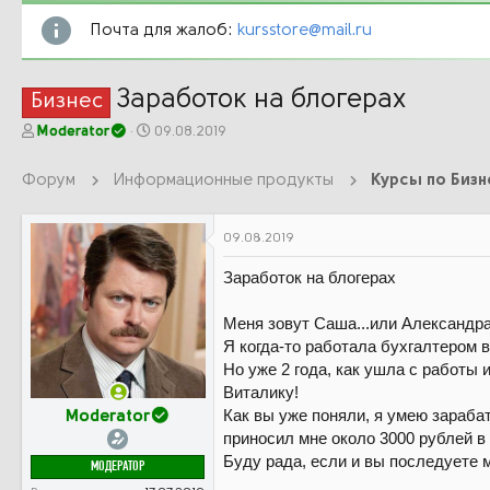
Почта для жалоб:
kursstore@mail.ru
Заработок на блогерах
Бизнес
А
Д
Moderator
09.08.2019
в
а
т
т
Форум
Информационные продукты
о
а
р
н
т
а
09.08.2019
е
ч
м
а
Заработок на блогерах
ы
л
а
Меня зовут Саша...или Александра
Я когда-то работала бухгалтером 
Но уже 2 года, как ушла с работы
Виталику!
Как вы уже поняли, я умею зарабат
Moderator
приносил мне около 3000 рублей в 
Буду рада, если и вы последуете 
МОДЕРАТОР