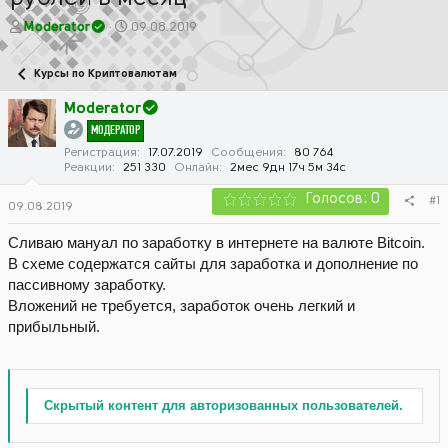
А
Д
Moderator
09.08.2019
в
а
т
т
Курсы по Криптовалютам
о
а
р
н
Moderator
т
а
МОДЕРАТОР
е
ч
м
а
Регистрация
17.07.2019
Сообщения
80 764
Реакции
251 330
Онлайн
2мес 9дн 17ч 5м 34с
ы
л
а
Голосов: 0
#1
09.08.2019
Сливаю мануал по заработку в интернете на валюте Bitcoin.
В схеме содержатся сайты для заработка и дополнение по
пассивному заработку.
Вложений не требуется, заработок очень легкий и
прибыльный.
Скрытый контент для авторизованных пользователей.