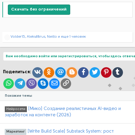
Скачать без ограничений
Р
Volder15
,
Aleks48rus
,
Neillo
и еще 1 человек
е
а
к
ц
Вам необходимо войти или зарегистрироваться, чтобы здесь отвеча
и
и
:
Вконтакте
Одноклассники
Mail.ru
Blogger
Facebook
Twitter
Pinterest
Tumblr
Поделиться:
WhatsApp
Telegram
Viber
Skype
Электронная почта
Ссылка
Похожие темы
[Мико] Создание реалистичных AI-видео и
Нейросети
заработок на контенте (2026)
[Write Build Scale] Substack System: рост
Маркетинг