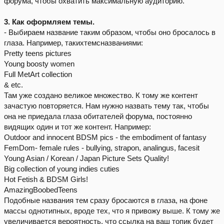
форума, чтобы охватить максимальную аудиторию.
3. Как оформляем темы.
- Выбираем название таким образом, чтобы оно бросалось в
глаза. Например, такихтемсназваниями:
Pretty teens pictures
Young boosty women
Full MetArt collection
& etc.
Там уже создано великое множество. К тому же контент
зачастую повторяется. Нам нужно назвать тему так, чтобы
она не приедала глаза обитателей форума, постоянно
видящих один и тот же контент. Например:
Outdoor and innocent BDSM pics - the embodiment of fantasy
FemDom- female rules - bullying, strapon, analingus, facesit
Young Asian / Korean / Japan Picture Sets Quality!
Big collection of young indies cuties
Hot Fetish & BDSM Girls!
AmazingBoobedTeens
Подобные названия тем сразу бросаются в глаза, на фоне
массы однотипных, вроде тех, что я привожу выше. К тому же
увеличивается вероятность, что ссылка на ваш топик будет