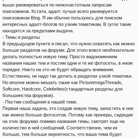
выше ранжироваться по низкочастотным запросам
поисковиков. Кстати, адалт лучше всего ранжируется
поисковиком Bing. Я им обычно пользуюсь для поиском
интересных адалт-блогов по узким тематикам. В гугле такие
находятся за пределами выдачи.
- Темы и разделы
В предыдущем пункте я писал, что нужно охватить как можно
больше разделов на форуме. Для этого вовсе необязательно
делать полностью новую тему. Просто видоизменяем
названия наших тем и постим одни и те же фотосеты, в ином
порядке. Никто на это не будет обращать внимания.
Естественно, не надо так делать в разделах узкой тематики.
Но вполне можно мешать такие как PicturemegaThreads,
Softcore, Hardcore, Celebrities(стандартные разделы для
большинства форумов).
- Постим сообщения в нашей теме.
Первая наша задача, это создав новую тему, запостить в нее
как можно больше фотосетов. Потому как пронеры, сидящие
на этих форумах помимо названия темы, смотрят еще на
количество в ней сообщений. Соответственно, чем их
больше, тем больше вероятность, что ваша тема будет