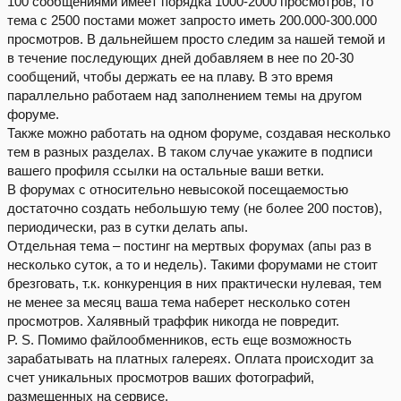
100 сообщениями имеет порядка 1000-2000 просмотров, то
тема с 2500 постами может запросто иметь 200.000-300.000
просмотров. В дальнейшем просто следим за нашей темой и
в течение последующих дней добавляем в нее по 20-30
сообщений, чтобы держать ее на плаву. В это время
параллельно работаем над заполнением темы на другом
форуме.
Также можно работать на одном форуме, создавая несколько
тем в разных разделах. В таком случае укажите в подписи
вашего профиля ссылки на остальные ваши ветки.
В форумах с относительно невысокой посещаемостью
достаточно создать небольшую тему (не более 200 постов),
периодически, раз в сутки делать апы.
Отдельная тема – постинг на мертвых форумах (апы раз в
несколько суток, а то и недель). Такими форумами не стоит
брезговать, т.к. конкуренция в них практически нулевая, тем
не менее за месяц ваша тема наберет несколько сотен
просмотров. Халявный траффик никогда не повредит.
P. S. Помимо файлообменников, есть еще возможность
зарабатывать на платных галереях. Оплата происходит за
счет уникальных просмотров ваших фотографий,
размещенных на сервисе.