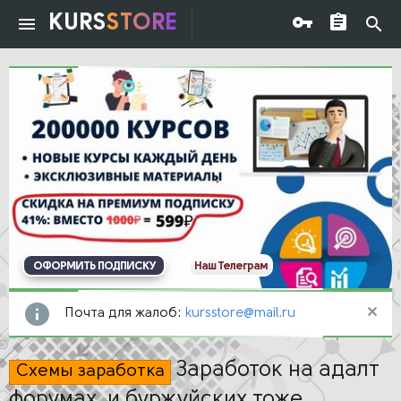
KURS
STORE
ОФОРМИТЬ ПОДПИСКУ
Наш Телеграм
Почта для жалоб:
kursstore@mail.ru
Заработок на адалт
Схемы заработка
форумах, и буржуйских тоже