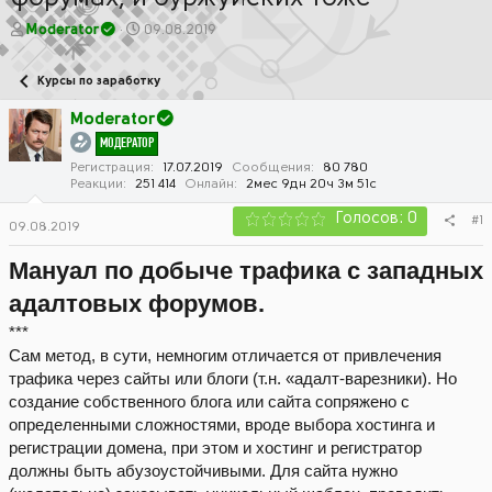
А
Д
Moderator
09.08.2019
в
а
т
т
Курсы по заработку
о
а
р
н
Moderator
т
а
МОДЕРАТОР
е
ч
м
а
Регистрация
17.07.2019
Сообщения
80 780
Реакции
251 414
Онлайн
2мес 9дн 20ч 3м 51с
ы
л
а
Голосов: 0
#1
09.08.2019
Мануал по добыче трафика с западных
адалтовых форумов.
***
Сам метод, в сути, немногим отличается от привлечения
трафика через сайты или блоги (т.н. «адалт-варезники). Но
создание собственного блога или сайта сопряжено с
определенными сложностями, вроде выбора хостинга и
регистрации домена, при этом и хостинг и регистратор
должны быть абузоустойчивыми. Для сайта нужно