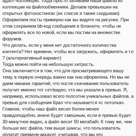
адалт-коллекция. Тогда просто заливаем наши файлы из
коллекции на файлообменники. Делаем превьюшки на
открытых фотохостингах (их список я также скидываю).
Оформляем посты примерно как вы видите на рисунке. При
этом сохраняем bb-код сообщения в блокноте, чтобы не
оформлять все по новой, если мы постим на множестве
форумов.
Что делать, если у меня нет достаточного количества
контента? Нет времени, чтобы все загружать, оформлять и т.п
? (альтернативный вариант)
Тогда можно пойти на небольшую хитрость.
Она заключается в том, что для просматривающего вашу
тему, в первую очередь важно как она оформлена. Но мы не
даем никаких гарантий, что после скачивания пользователь
получит именно тот сет/видео, что мы указали в превью. Я,
например, использовал всего полсотни уникальных файлов, а
превью для сообщения брал что называется «с потолка».
Главное, чтобы наш файл весил более-менее
правдоподобно, иначе будет смешным, если в превью будет
30-минутное видео, а файл весит 50 мегабайт. К тому же, чем
больше вес файла, тем выше шансы, что пользователь
оплатит премиум-аккаунт, учитывая, что мы его