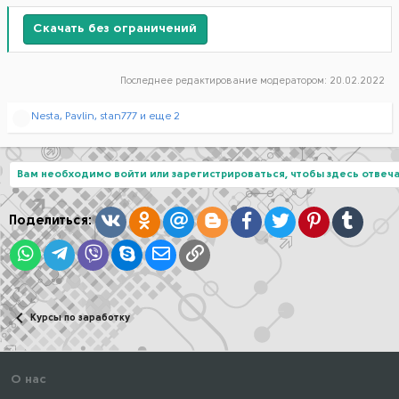
Скачать без ограничений
Последнее редактирование модератором:
20.02.2022
Р
Nesta
,
Pavlin
,
stan777
и еще 2
е
а
к
ц
Вам необходимо войти или зарегистрироваться, чтобы здесь отвеча
и
и
:
Вконтакте
Одноклассники
Mail.ru
Blogger
Facebook
Twitter
Pinterest
Tumblr
Поделиться:
WhatsApp
Telegram
Viber
Skype
Электронная почта
Ссылка
Курсы по заработку
О нас