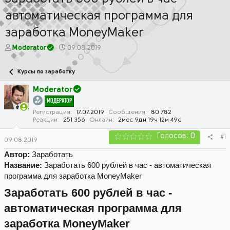
автоматическая программа для
заработка МoneyМaker
А
Д
Moderator
09.08.2019
в
а
т
т
Курсы по заработку
о
а
р
н
Moderator
т
а
МОДЕРАТОР
е
ч
м
а
Регистрация
17.07.2019
Сообщения
80 782
Реакции
251 356
Онлайн
2мес 9дн 19ч 12м 49с
ы
л
а
Голосов: 0
#1
09.08.2019
Автор:
Заработать
Название:
Заработать 600 рублей в час - автоматическая
программа для заработка МoneyМaker
Заработать 600 рублей в час -
автоматическая программа для
заработка МoneyМaker