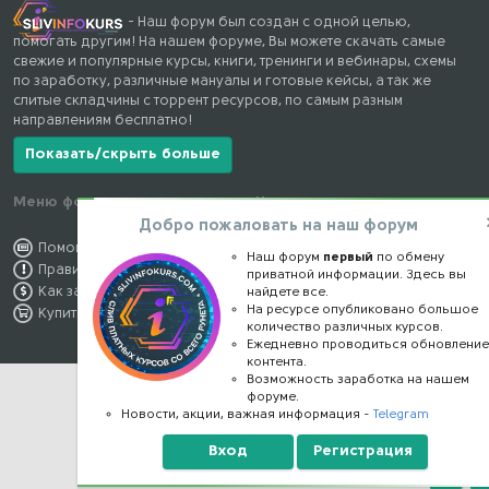
- Наш форум был создан с одной целью,
помогать другим! На нашем форуме, Вы можете скачать самые
свежие и популярные курсы, книги, тренинги и вебинары, схемы
по заработку, различные мануалы и готовые кейсы, а так же
слитые складчины с торрент ресурсов, по самым разным
направлениям бесплатно!
Показать/скрыть больше
Меню форума
Наши контакты
Добро пожаловать на наш форум
Помощь по форуму
kursstore@mail.ru
Наш форум
первый
по обмену
Правила форума
Обратная связь
приватной информации. Здесь вы
Как заработать
Конфиденциальность
найдете все.
На ресурсе опубликовано большое
Купить премиум
Правообладателям
количество различных курсов.
Ежедневно проводиться обновлени
контента.
Возможность заработка на нашем
форуме.
Новости, акции, важная информация -
Telegram
Вход
Регистрация
Верх
Н