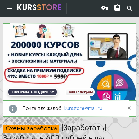
KURS
STORE
ОФОРМИТЬ ПОДПИСКУ
Наш Телеграм
Почта для жалоб:
kursstore@mail.ru
[Заработать]
Схемы заработка
Заработать 600 рублей в час -