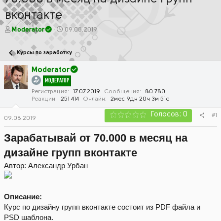
вконтакте
А
Д
Moderator
09.08.2019
в
а
т
т
Курсы по заработку
о
а
р
н
Moderator
т
а
МОДЕРАТОР
е
ч
м
а
Регистрация
17.07.2019
Сообщения
80 780
Реакции
251 414
Онлайн
2мес 9дн 20ч 3м 51с
ы
л
а
Голосов: 0
#1
09.08.2019
Зарабатывай от 70.000 в месяц на
дизайне групп вконтакте
Автор: Александр Урбан
Описание:
Курс по дизайну групп вконтакте состоит из PDF файла и
PSD шаблона.