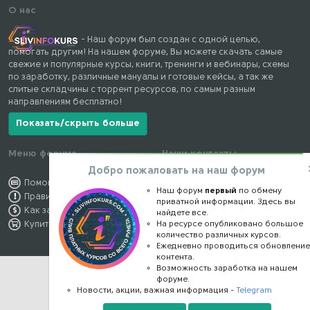
О нас
- Наш форум был создан с одной целью,
помогать другим! На нашем форуме, Вы можете скачать самые
свежие и популярные курсы, книги, тренинги и вебинары, схемы
по заработку, различные мануалы и готовые кейсы, а так же
слитые складчины с торрент ресурсов, по самым разным
направлениям бесплатно!
Показать/скрыть больше
Меню форума
Наши контакты
Добро пожаловать на наш форум
Помощь по форуму
kursstore@mail.ru
Наш форум
первый
по обмену
Правила форума
Обратная связь
приватной информации. Здесь вы
Как заработать
Конфиденциальность
найдете все.
Купить премиум
На ресурсе опубликовано большое
Правообладателям
количество различных курсов.
Ежедневно проводиться обновлени
контента.
Возможность заработка на нашем
форуме.
Новости, акции, важная информация -
Telegram