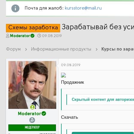
Почта для жалоб:
kursstore@mail.ru
Зарабатывай без уси
Схемы заработка
А
Д
Moderator
09.08.2019
в
а
т
т
Форум
Информационные продукты
Курсы по зар
о
а
р
н
т
а
09.08.2019
е
ч
м
а
ы
л
Продажник
а
Скрытый контент для авторизо
Moderator
Скачать
МОДЕРАТОР