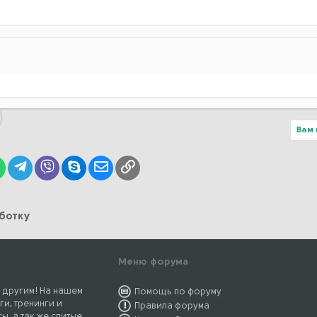
Вам 
lr
WhatsApp
Telegram
Viber
Skype
Электронная почта
Ссылка
аботку
Меню форума
 другим! На нашем
Помощь по форуму
ги, тренинги и
Правила форума
ы, а так же слитые