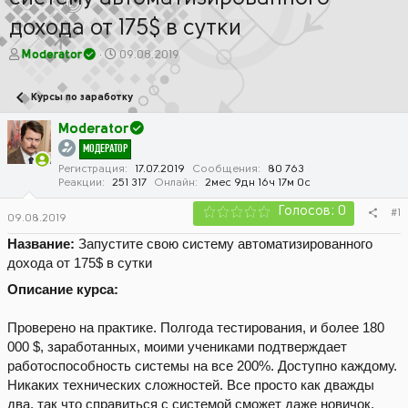
дохода от 175$ в сутки
А
Д
Moderator
09.08.2019
в
а
т
т
Курсы по заработку
о
а
р
н
Moderator
т
а
МОДЕРАТОР
е
ч
м
а
Регистрация
17.07.2019
Сообщения
80 763
Реакции
251 317
Онлайн
2мес 9дн 16ч 17м 0с
ы
л
а
Голосов: 0
#1
09.08.2019
Название:
Запустите свою систему автоматизированного
дохода от 175$ в сутки
Описание курса:
Проверено на практике. Полгода тестирования, и более 180
000 $, заработанных, моими учениками подтверждает
работоспособность системы на все 200%. Доступно каждому.
Никаких технических сложностей. Все просто как дважды
два, так что справиться с системой сможет даже новичок.