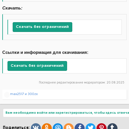
Скачать:
Скачать без ограничений
Ссылки и информация для скачивания:
Скачать без ограничений
Последнее редактирование модератором:
20.08.2025
Р
max2517
и
300zx
е
а
к
ц
Вам необходимо войти или зарегистрироваться, чтобы здесь отвеча
и
и
:
Вконтакте
Одноклассники
Mail.ru
Blogger
Facebook
Twitter
Pinterest
Tumblr
Поделиться: