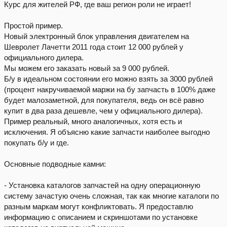
Курс для жителей РФ, где ваш регион роли не играет!
Простой пример.
Новый электронный блок управления двигателем на
Шевролет Лачетти 2011 года стоит 12 000 рублей у
официального дилера.
Мы можем его заказать новый за 9 000 рублей.
Б/у в идеальном состоянии его можно взять за 3000 рублей
(процент накручиваемой маржи на бу запчасть в 100% даже
будет малозаметной, для покупателя, ведь он всё равно
купит в два раза дешевле, чем у официального дилера).
Пример реальный, много аналогичных, хотя есть и
исключения. Я объясню какие запчасти наиболее выгодно
покупать б/у и где.
Основные подводные камни:
- Установка каталогов запчастей на одну операционную
систему зачастую очень сложная, так как многие каталоги по
разным маркам могут конфликтовать. Я предоставлю
информацию с описанием и скриншотами по установке