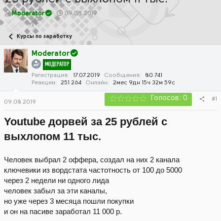
А
Д
Moderator
09.08.2019
в
а
т
т
Курсы по заработку
о
а
р
н
Moderator
т
а
МОДЕРАТОР
е
ч
м
а
Регистрация
17.07.2019
Сообщения
80 741
Реакции
251 264
Онлайн
2мес 9дн 15ч 32м 59с
ы
л
а
Голосов: 0
#1
09.08.2019
Youtube дорвей за 25 рублей с
выхлопом 11 тыс.
Человек выбрал 2 оффера, создал на них 2 канала
ключевики из вордстата частотность от 100 до 5000
через 2 недели ни одного лида
человек забыл за эти каналы,
но уже через 3 месяца пошли покупки
и он на пасиве заработал 11 000 р.