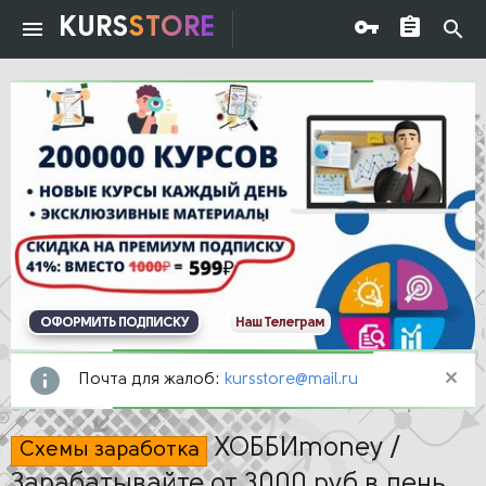
KURS
STORE
ОФОРМИТЬ ПОДПИСКУ
Наш Телеграм
Почта для жалоб:
kursstore@mail.ru
ХОББИmoney /
Схемы заработка
Зарабатывайте от 3000 руб в день.