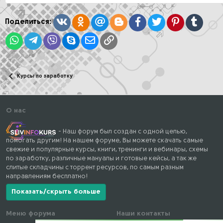
и
и
:
Вконтакте
Одноклассники
Mail.ru
Blogger
Facebook
Twitter
Pinterest
Tumblr
Поделиться:
WhatsApp
Telegram
Viber
Skype
Электронная почта
Ссылка
Курсы по заработку
О нас
- Наш форум был создан с одной целью,
помогать другим! На нашем форуме, Вы можете скачать самые
свежие и популярные курсы, книги, тренинги и вебинары, схемы
по заработку, различные мануалы и готовые кейсы, а так же
слитые складчины с торрент ресурсов, по самым разным
направлениям бесплатно!
Показать/скрыть больше
Меню форума
Наши контакты