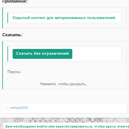
Продажник:
Скрытый контент для авторизованных пользователей.
Скачать:
Скачать без ограничений
Пароль:
Нажмите, чтобы раскрыть...
Скачать без ограничений
Р
mihail2007
е
а
к
ц
Вам необходимо войти или зарегистрироваться, чтобы здесь отвеча