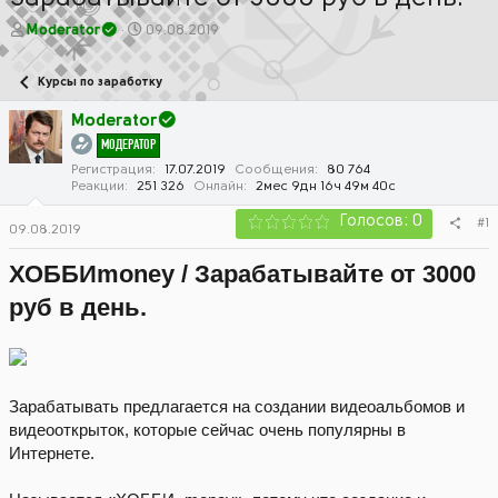
А
Д
Moderator
09.08.2019
в
а
т
т
Курсы по заработку
о
а
р
н
Moderator
т
а
МОДЕРАТОР
е
ч
м
а
Регистрация
17.07.2019
Сообщения
80 764
Реакции
251 326
Онлайн
2мес 9дн 16ч 49м 40с
ы
л
а
Голосов: 0
#1
09.08.2019
ХОББИmoney / Зарабатывайте от 3000
руб в день.
Зарабатывать предлагается на создании видеоальбомов и
видеооткрыток, которые сейчас очень популярны в
Интернете.