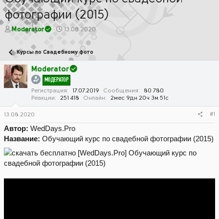
фотографии (2015)
А
Д
Moderator
13.08.2020
в
а
т
т
Курсы по Свадебному фото
о
а
р
н
Moderator
т
а
МОДЕРАТОР
е
ч
м
а
Регистрация
17.07.2019
Сообщения
80 780
Реакции
251 418
Онлайн
2мес 9дн 20ч 3м 51с
ы
л
а
#1
13.08.2020
Автор:
WedDays.Pro
Название:
Обучающий курс по свадебной фотографии (2015)