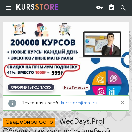
KURS
STORE
ОФОРМИТЬ ПОДПИСКУ
Наш Телеграм
Почта для жалоб:
kursstore@mail.ru
[WedDays.Pro]
Свадебное фото
Обучающий курс по свадебной