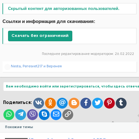
Скрытый контент для авторизованных пользователей.
Ссылки и информация для скачивания:
Скачать без ограничений
Последнее редактирование модератором:
26.02.2022
Р
Nesta
,
Peresvet217
и
Веренея
е
а
к
ц
Вам необходимо войти или зарегистрироваться, чтобы здесь отвеча
и
и
:
Вконтакте
Одноклассники
Mail.ru
Blogger
Facebook
Twitter
Pinterest
Tumblr
Поделиться:
WhatsApp
Telegram
Viber
Skype
Электронная почта
Ссылка
Похожие темы