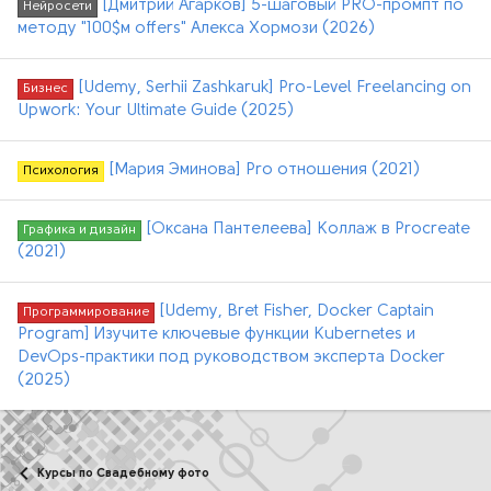
[Дмитрий Агарков] 5-шаговый PRO-промпт по
Нейросети
методу "100$м offers" Алекса Хормози (2026)
[Udemy, Serhii Zashkaruk] Pro-Level Freelancing on
Бизнес
Upwork: Your Ultimate Guide (2025)
[Мария Эминова] Pro отношения (2021)
Психология
[Оксана Пантелеева] Коллаж в Procreate
Графика и дизайн
(2021)
[Udemy, Bret Fisher, Docker Captain
Программирование
Program] Изучите ключевые функции Kubernetes и
DevOps-практики под руководством эксперта Docker
(2025)
Курсы по Свадебному фото