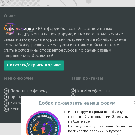
О нас
- Наш форум был создан с одной целью,
помогать другим! На нашем форуме, Вы можете скачать самые
свежие и популярные курсы, книги, тренинги и вебинары, схемы
по заработку, различные мануалы и готовые кейсы, а так же
слитые складчины с торрент ресурсов, по самым разным
направлениям бесплатно!
Показать/скрыть больше
Меню форума
Наши контакты
Помощь по форуму
kursstore@mail.ru
Правила форума
Обратная связь
Добро пожаловать на наш форум
Как заработать
Конфиденциальность
Купить премиум
Правообладателям
Наш форум
первый
по обмену
приватной информации. Здесь вы
найдете все.
На ресурсе опубликовано большое
количество различных курсов.