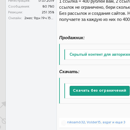
1 ссылка = 400 рублей вам, 2 ссыл
Регистрация
17.07.2019
ссылок не ограничено, бери сколь
Сообщения
80 780
Без рассылок и создания сайтов. 
Реакции
251 358
Онлайн
2мес 9дн 19ч 15м 34с
получаете за каждую из них по 400
Продажник:
Скрытый контент для авторизо
Скачать:
Скачать без ограничений
Р
niksam632
,
Volder15
,
asgar
и еще 3
е