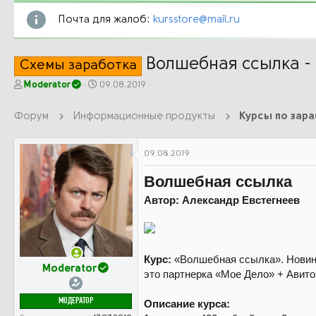
Почта для жалоб:
kursstore@mail.ru
Волшебная ссылка - 
Схемы заработка
А
Д
Moderator
09.08.2019
в
а
т
т
Форум
Информационные продукты
Курсы по зар
о
а
р
н
т
а
09.08.2019
е
ч
м
а
Волшебная ссылка
ы
л
а
Автор: Александр Евстегнеев
Курс:
«Волшебная ссылка». Новинка
Moderator
это партнерка «Мое Дело» + Авито
МОДЕРАТОР
Описание курса: