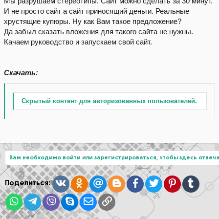
Мы разрушаем стереотипы. Сайт можно сделать за 30 минут.
И не просто сайт а сайт приносящий деньги. Реальные
хрустящие купюры. Ну как Вам такое предложение?
Да забыл сказать вложения для такого сайта не нужны.
Качаем руководство и запускаем свой сайт.
Скачать:
Скрытый контент для авторизованных пользователей.
Вам необходимо войти или зарегистрироваться, чтобы здесь отвеча
Вконтакте
Одноклассники
Mail.ru
Blogger
Facebook
Twitter
Pinterest
Tumblr
Поделиться:
WhatsApp
Telegram
Viber
Skype
Электронная почта
Ссылка