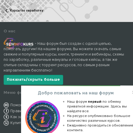
Курсы по заработку
О нас
- Наш форум был создан с одной целью,
помогать другим! На нашем форуме, Вы можете скачать самые
свежие и популярные курсы, книги, тренинги и вебинары, схемы
по заработку, различные мануалы и готовые кейсы, а так же
слитые складчины с торрент ресурсов, по самым разным
направлениям бесплатно!
Показать/скрыть больше
Меню форума
Наши контакты
Добро пожаловать на наш форум
Наш форум
первый
по обмену
Помощь по форуму
kursstore@mail.ru
приватной информации. Здесь вы
Правила форума
Обратная связь
найдете все.
На ресурсе опубликовано большое
Как заработать
Конфиденциальность
количество различных курсов.
Купить премиум
Правообладателям
Ежедневно проводиться обновлени
контента.