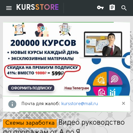
KURS
STORE
ОФОРМИТЬ ПОДПИСКУ
Наш Телеграм
Почта для жалоб:
kursstore@mail.ru
Видео руководство
Схемы заработка
по продажам от А до Я