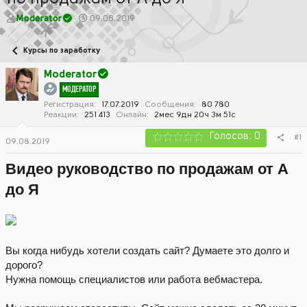
А
Д
Moderator
09.08.2019
в
а
т
т
Курсы по заработку
о
а
р
н
Moderator
т
а
МОДЕРАТОР
е
ч
м
а
Регистрация
17.07.2019
Сообщения
80 780
Реакции
251 413
Онлайн
2мес 9дн 20ч 3м 51с
ы
л
а
Голосов: 0
#1
09.08.2019
Видео руководство по продажам от А
до Я
Вы когда нибудь хотели создать сайт? Думаете это долго и
дорого?
Нужна помощь специалистов или работа вебмастера.