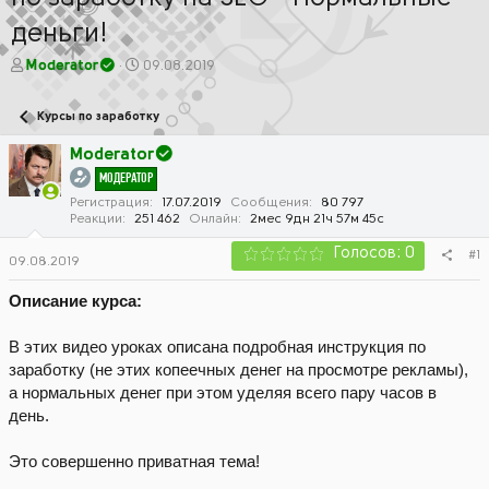
деньги!
А
Д
Moderator
09.08.2019
в
а
т
т
Курсы по заработку
о
а
р
н
Moderator
т
а
МОДЕРАТОР
е
ч
м
а
Регистрация
17.07.2019
Сообщения
80 797
Реакции
251 462
Онлайн
2мес 9дн 21ч 57м 45с
ы
л
а
Голосов: 0
#1
09.08.2019
Описание курса:
В этих видео уроках описана подробная инструкция по
заработку (не этих копеечных денег на просмотре рекламы),
а нормальных денег при этом уделяя всего пару часов в
день.
Это совершенно приватная тема!