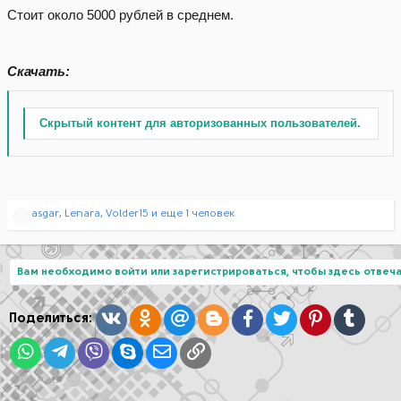
Стоит около 5000 рублей в среднем.
Скачать:
Скрытый контент для авторизованных пользователей.
Р
asgar
,
Lenara
,
Volder15
и еще 1 человек
е
а
к
ц
Вам необходимо войти или зарегистрироваться, чтобы здесь отвеча
и
и
:
Вконтакте
Одноклассники
Mail.ru
Blogger
Facebook
Twitter
Pinterest
Tumblr
Поделиться:
WhatsApp
Telegram
Viber
Skype
Электронная почта
Ссылка