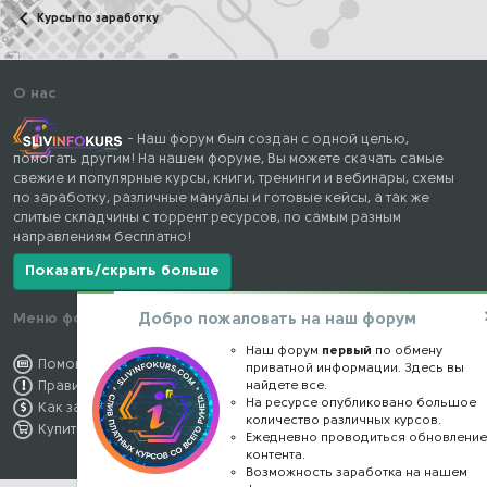
Курсы по заработку
О нас
- Наш форум был создан с одной целью,
помогать другим! На нашем форуме, Вы можете скачать самые
свежие и популярные курсы, книги, тренинги и вебинары, схемы
по заработку, различные мануалы и готовые кейсы, а так же
слитые складчины с торрент ресурсов, по самым разным
направлениям бесплатно!
Показать/скрыть больше
Добро пожаловать на наш форум
Меню форума
Наши контакты
Наш форум
первый
по обмену
Помощь по форуму
kursstore@mail.ru
приватной информации. Здесь вы
найдете все.
Правила форума
Обратная связь
На ресурсе опубликовано большое
Как заработать
Конфиденциальность
количество различных курсов.
Купить премиум
Правообладателям
Ежедневно проводиться обновлени
контента.
Возможность заработка на нашем