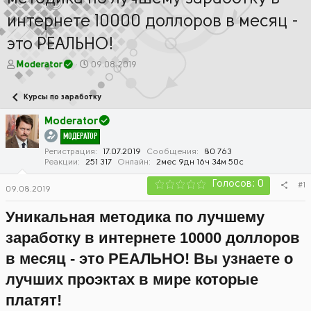
интернете 10000 доллоров в месяц -
это РЕАЛЬНО!
А
Д
Moderator
09.08.2019
в
а
т
т
Курсы по заработку
о
а
р
н
Moderator
т
а
МОДЕРАТОР
е
ч
м
а
Регистрация
17.07.2019
Сообщения
80 763
Реакции
251 317
Онлайн
2мес 9дн 16ч 34м 50с
ы
л
а
Голосов: 0
#1
09.08.2019
Уникальная методика по лучшему
заработку в интернете 10000 доллоров
в месяц - это РЕАЛЬНО! Вы узнаете о
лучших проэктах в мире которые
платят!