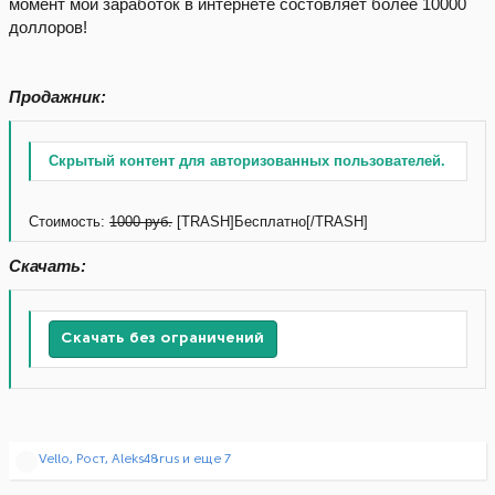
момент мой заработок в интернете состовляет более 10000
доллоров!
Продажник:
Скрытый контент для авторизованных пользователей.
Стоимость:
1000 руб.
[TRASH]Бесплатно[/TRASH]
Скачать:
Скачать без ограничений
Р
Vello
,
Рост
,
Aleks48rus
и еще 7
е
а