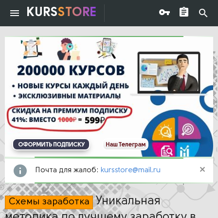
KURS
STORE
ОФОРМИТЬ ПОДПИСКУ
Наш Телеграм
Почта для жалоб:
kursstore@mail.ru
Уникальная
Схемы заработка
методика по лучшему заработку в